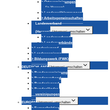
> Ortsvereinigungen
(in Hessen)
> Landeswählergruppen
> Arbeitsgemeinschaften
Landesverband
(Hessen)
Untermenü umschalten
> Landesverband
> Landesverbände
> Landesjugend
> Landessenioren
> Bildungswerk (FWK)
DEUTSCHLAND
Untermenü umschalten
> Bundesvereinigung
> Bundesverband
> Bundesjugend
> Bundesländer-
vereinigungen
EUROPA
Untermenü umschalten
> Europafraktion