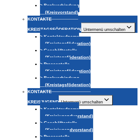
> Bankverbindung
(Kreisvorstand)
KONTAKTE
KREISTAGSFÖDERATION
Untermenü umschalten
> Kontaktaufname
(Kreistagsföderation)
> Geschäftsstelle
(Kreistagsföderation)
> Pressestelle
(Kreistagsföderation)
> Bankverbindung
(Kreistagsföderation)
KONTAKTE
KREISJUGEND
Untermenü umschalten
> Kontaktaufname
(Kreisjugendvorstand)
> Geschäftsstelle
(Kreisjugendvorstand)
> Pressestelle