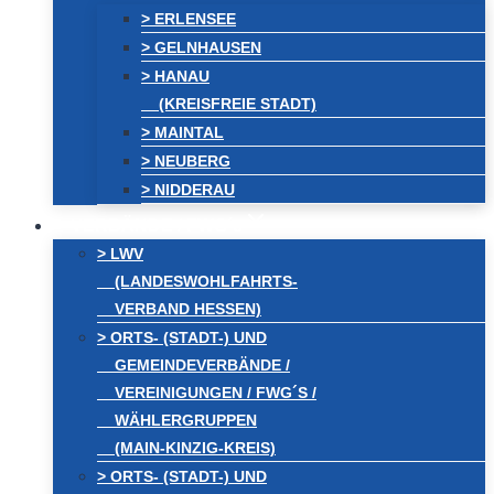
> ERLENSEE
> GELNHAUSEN
> HANAU
(KREISFREIE STADT)
> MAINTAL
> NEUBERG
> NIDDERAU
VERBÄNDE / FWG´s
> LWV
(LANDESWOHLFAHRTS-
VERBAND HESSEN)
> ORTS- (STADT-) UND
GEMEINDEVERBÄNDE /
VEREINIGUNGEN / FWG´S /
WÄHLERGRUPPEN
(MAIN-KINZIG-KREIS)
> ORTS- (STADT-) UND