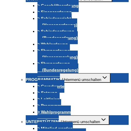
> Geschäftsordnung
> Finanzordnung
> Schiedsgericht
(Hessenordnung)
> Schiedsordnung
(Bundesordnung)
> Wahlordnung
> Ehrenordnung
(Hessenregelung)
> Ehrenordnung
(Bundesregelung)
PROGRAMMATIK
Untermenü umschalten
> Grundwerte
> Satzung
> Leitlinien
> Programm
> Wahlprogramm
UNTERSTÜTZEN
Untermenü umschalten
> Mitglied werden