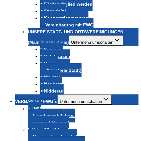
> Fördermitglied werden
> Spende(n)
> Kooperationsvertrag
Vereinbarung mit FWG
UNSERE STADT- UND ORTSVEREINIGUNGEN
(Main-Kinzig-Kreis)
Untermenü umschalten
> Erlensee
> Gelnhausen
> Hanau
(Kreisfreie Stadt)
> Maintal
> Neuberg
> Nidderau
VERBÄNDE / FWG´s
Untermenü umschalten
> LWV
(Landeswohlfahrts-
verband Hessen)
> Orts- (Stadt-) und
Gemeindeverbände /