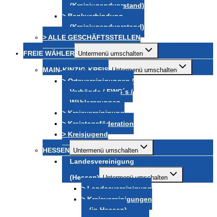
(Kreisjugendvorstand)
> Bankverbindung
(Kreisjugendvorstand)
> ALLE GESCHÄFTSSTELLEN
FREIE WÄHLER
Untermenü umschalten
MAIN-KINZIG-KREIS
Untermenü umschalten
> Ortsvereinigungen /
Verbände / FWG´s /
Wählergruppen
> Kreisvereinigung
> Kreistagsföderation
> Kreisjugend
HESSEN
Untermenü umschalten
Landesvereinigung
(Hessen)
Untermenü umschalten
> Landesvereinigung
> Kreisvereinigungen
(in Hessen)