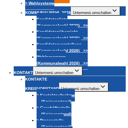
> Wahlsysteme
KOMMUNALWAHL 2026
Untermenü umschalten
Kandidatenliste
(Kommunalwahl 2026) >>
Kandidatenübersicht
(Kommunalwahl 2026) >>
Kandidatenvorstellung
(Kommunalwahl 2026) >>
Wahlprogramm
(Kommunalwahl 2026) >>
KONTAKT
Untermenü umschalten
KONTAKTE
KREISVORSTAND
Untermenü umschalten
> Kontaktaufnahme
(Kreisvorstand)
> Geschäftsstelle
(Kreisvorstand)
> Pressestelle
(Kreisvorstand)