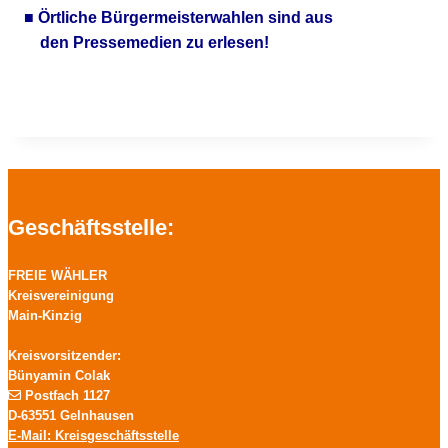
■ Örtliche Bürgermeisterwahlen sind aus
den Pressemedien zu erlesen!
Geschäftsstelle:
FREIE WÄHLER
Kreisvereinigung
Main-Kinzig
Kreisvorsitzender:
Bünyamin Colak
Postfach 1127
D-63551 Gelnhausen
E-Mail: Kreisgeschäftsstelle