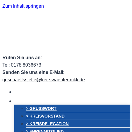
Zum Inhalt springen
Facebook
Facebook Group
Instagram
ehem.
Twitter
RSS
Email
Rufen Sie uns an:
Tel: 0178 8036673
Senden Sie uns eine E-Mail:
geschaeftsstelle@freie-waehler-mkk.de
HOME
VORSTAND
> GRUSSWORT
> KREISVORSTAND
> KREISDELEGATION
> EHRENMITGLIED