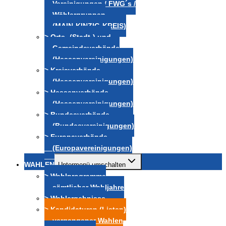
Vereinigungen / FWG´s /
Wählergruppen
(MAIN-KINZIG-KREIS)
> Orts- (Stadt-) und
Gemeindeverbände
(Hessenvereinigungen)
> Kreisverbände
(Hessenvereinigungen)
> Hessenverbände
(Hessenvereinigungen)
> Bundesverbände
(Bundesvereinigungen)
> Europaverbände
(Europavereinigungen)
WAHLEN
Untermenü umschalten
> Wahlprogramme
sämtlicher Wahljahre
> Wahlergebnisse
> Kandidaturen (Listen)
vergangener Wahlen