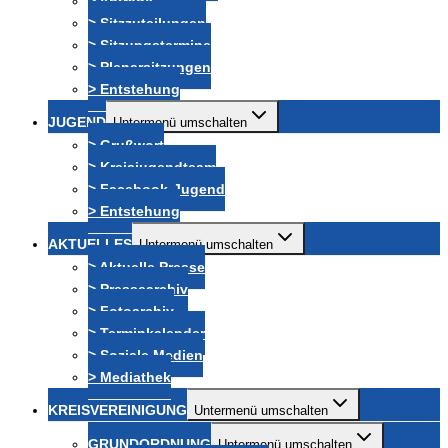
> Anträge
> Sitzzuteilungen
> Sitzungstermine
> Plenarsitzungen
> Entstehung
JUGEND
Untermenü umschalten
> Grußwort
> Kreisjugendteam
> Facebook-Jugend
> Entstehung
AKTUELLES
Untermenü umschalten
> Aktuelle Presse
> Pressearchiv
> Fotoarchiv
> Terminkalender
> Soziale Medien
> Mediathek
KREISVEREINIGUNG
Untermenü umschalten
GRUNDORDNUNG
Untermenü umschalten