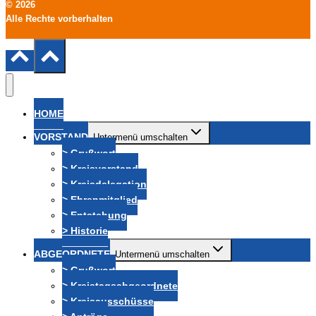
© 2026
Alle Rechte vorberhalten
HOME
VORSTAND
Untermenü umschalten
> Grußwort
> Kreisvorstand
> Kreisdelegation
> Ehrenmitglied
> Entstehung
> Historie
ABGEORDNETE
Untermenü umschalten
> Grußwort
> Kreistagsabgeordnete
> Kreisausschüsse