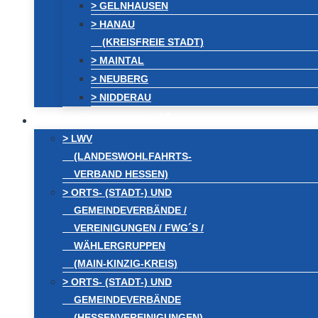
> GELNHAUSEN
> HANAU
(KREISFREIE STADT)
> MAINTAL
> NEUBERG
> NIDDERAU
VERBÄNDE / FWG´s
> LWV
(LANDESWOHLFAHRTS-
VERBAND HESSEN)
> ORTS- (STADT-) UND
GEMEINDEVERBÄNDE /
VEREINIGUNGEN / FWG´S /
WÄHLERGRUPPEN
(MAIN-KINZIG-KREIS)
> ORTS- (STADT-) UND
GEMEINDEVERBÄNDE
(HESSENVEREINIGUNGEN)