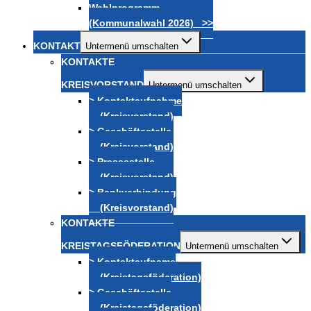
Wahlprogramm
(Kommunalwahl 2026) >>
KONTAKT
Untermenü umschalten
KONTAKTE
KREISVORSTAND
Untermenü umschalten
> Kontaktaufnahme
(Kreisvorstand)
> Geschäftsstelle
(Kreisvorstand)
> Pressestelle
(Kreisvorstand)
> Bankverbindung
(Kreisvorstand)
KONTAKTE
KREISTAGSFÖDERATION
Untermenü umschalten
> Kontaktaufname
(Kreistagsföderation)
> Geschäftsstelle
(Kreistagsföderation)