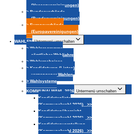
(Hessenvereinigungen)
> Bundesverbände
(Bundesvereinigungen)
> Europaverbände
(Europavereinigungen)
WAHLEN
Untermenü umschalten
> Wahlprogramme
sämtlicher Wahljahre
> Wahlergebnisse
> Kandidaturen (Listen)
vergangener Wahlen
> Wahlsysteme
KOMMUNALWAHL 2026
Untermenü umschalten
Kandidatenliste
(Kommunalwahl 2026) >>
Kandidatenübersicht
(Kommunalwahl 2026) >>
Kandidatenvorstellung
(Kommunalwahl 2026) >>