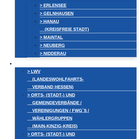
> ERLENSEE
> GELNHAUSEN
> HANAU
(KREISFREIE STADT)
> MAINTAL
> NEUBERG
> NIDDERAU
VERBÄNDE / FWG´s
> LWV
(LANDESWOHLFAHRTS-
VERBAND HESSEN)
> ORTS- (STADT-) UND
GEMEINDEVERBÄNDE /
VEREINIGUNGEN / FWG´S /
WÄHLERGRUPPEN
(MAIN-KINZIG-KREIS)
> ORTS- (STADT-) UND