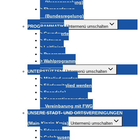
(Hessenregelung)
> Ehrenordnung
(Bundesregelung)
PROGRAMMATIK
Untermenü umschalten
> Grundwerte
> Satzung
> Leitlinien
> Programm
> Wahlprogramm
UNTERSTÜTZEN
Untermenü umschalten
> Mitglied werden
> Fördermitglied werden
> Spende(n)
> Kooperationsvertrag
Vereinbarung mit FWG
UNSERE STADT- UND ORTSVEREINIGUNGEN
(Main-Kinzig-Kreis)
Untermenü umschalten
> Erlensee
> Gelnhausen