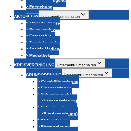
> Facebook-Jugend
> Entstehung
AKTUELLES
Untermenü umschalten
> Aktuelle Presse
> Pressearchiv
> Fotoarchiv
> Terminkalender
> Soziale Medien
> Mediathek
KREISVEREINIGUNG
Untermenü umschalten
GRUNDORDNUNG
Untermenü umschalten
> Geschäftsordnung
> Finanzordnung
> Schiedsgericht
(Hessenordnung)
> Schiedsordnung
(Bundesordnung)
> Wahlordnung
> Ehrenordnung