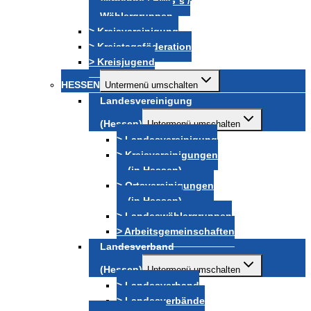
Verbände / FWG´s /
Wählergruppen
> Kreisvereinigung
> Kreistagsföderation
> Kreisjugend
HESSEN
Untermenü umschalten
Landesvereinigung
(Hessen)
Untermenü umschalten
> Landesvereinigung
> Kreisvereinigungen
(in Hessen)
> Ortsvereinigungen
(in Hessen)
> Landeswählergruppen
> Arbeitsgemeinschaften
Landesverband
(Hessen)
Untermenü umschalten
> Landesverband
> Landesverbände