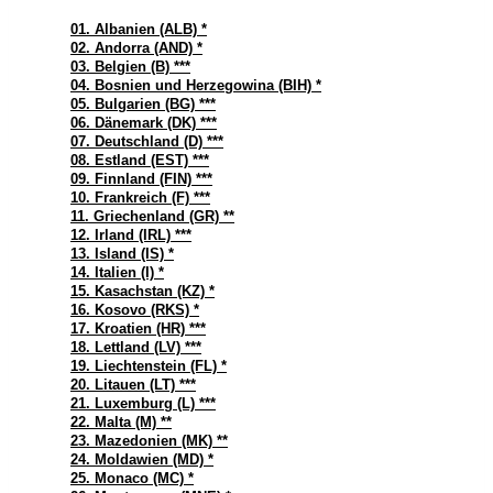
01. Albanien (ALB) *
02. Andorra (AND) *
03. Belgien (B) ***
04. Bosnien und Herzegowina (BIH) *
05. Bulgarien (BG) ***
06. Dänemark (DK) ***
07. Deutschland (D) ***
08. Estland (EST) ***
09. Finnland (FIN) ***
10. Frankreich (F) ***
11. Griechenland (GR) **
12. Irland (IRL) ***
13. Island (IS) *
14. Italien (I) *
15. Kasachstan (KZ) *
16. Kosovo (RKS) *
17. Kroatien (HR) ***
18. Lettland (LV) ***
19. Liechtenstein (FL) *
20. Litauen (LT) ***
21. Luxemburg (L) ***
22. Malta (M) **
23. Mazedonien (MK) **
24. Moldawien (MD) *
25. Monaco (MC) *