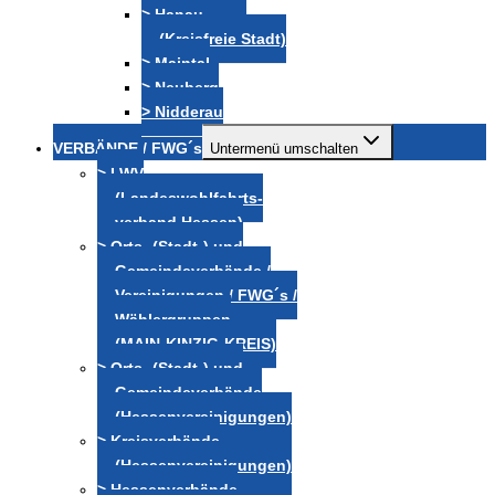
> Hanau
(Kreisfreie Stadt)
> Maintal
> Neuberg
> Nidderau
VERBÄNDE / FWG´s
Untermenü umschalten
> LWV
(Landeswohlfahrts-
verband Hessen)
> Orts- (Stadt-) und
Gemeindeverbände /
Vereinigungen / FWG´s /
Wählergruppen
(MAIN-KINZIG-KREIS)
> Orts- (Stadt-) und
Gemeindeverbände
(Hessenvereinigungen)
> Kreisverbände
(Hessenvereinigungen)
> Hessenverbände