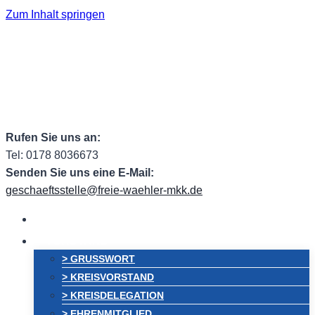
Zum Inhalt springen
Facebook
Facebook Group
Instagram
ehem.
Twitter
RSS
Email
Rufen Sie uns an:
Tel: 0178 8036673
Senden Sie uns eine E-Mail:
geschaeftsstelle@freie-waehler-mkk.de
HOME
VORSTAND
> GRUSSWORT
> KREISVORSTAND
> KREISDELEGATION
> EHRENMITGLIED