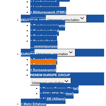
> Landesjugend
> Landessenioren
> Bildungswerk (FWK)
DEUTSCHLAND
Untermenü umschalten
> Bundesvereinigung
> Bundesverband
> Bundesjugend
> Bundesländer-
vereinigungen
EUROPA
Untermenü umschalten
> Europafraktion
> Europapartner
> Europajugend
RENEW EUROPE GROUP
Untermenü umschalten
> Renew Europe (Partei)
> EDP / PDE (Partner)
> ALDE (Allianz)
> Mehr Erfahren