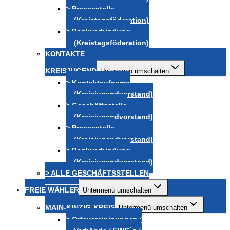
> Pressestelle
(Kreistagsföderation)
> Bankverbindung
(Kreistagsföderation)
KONTAKTE
KREISJUGEND
Untermenü umschalten
> Kontaktaufname
(Kreisjugendvorstand)
> Geschäftsstelle
(Kreisjugendvorstand)
> Pressestelle
(Kreisjugendvorstand)
> Bankverbindung
(Kreisjugendvorstand)
> ALLE GESCHÄFTSSTELLEN
FREIE WÄHLER
Untermenü umschalten
MAIN-KINZIG-KREIS
Untermenü umschalten
> Ortsvereinigungen /