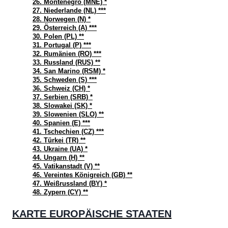
26. Montenegro (MNE) *
27. Niederlande (NL) ***
28. Norwegen (N) *
29. Österreich (A) ***
30. Polen (PL) **
31. Portugal (P) ***
32. Rumänien (RO) ***
33. Russland (RUS) **
34. San Marino (RSM) *
35. Schweden (S) ***
36. Schweiz (CH) *
37. Serbien (SRB) *
38. Slowakei (SK) *
39. Slowenien (SLO) **
40. Spanien (E) ***
41. Tschechien (CZ) ***
42. Türkei (TR) **
43. Ukraine (UA) *
44. Ungarn (H) **
45. Vatikanstadt (V) **
46. Vereintes Königreich (GB) **
47. Weißrussland (BY) *
48. Zypern (CY) **
KARTE EUROPÄISCHE STAATEN