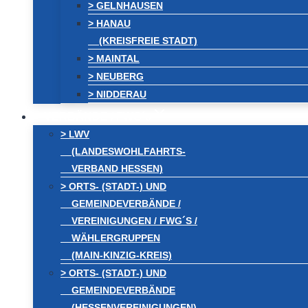
> GELNHAUSEN
> HANAU
(KREISFREIE STADT)
> MAINTAL
> NEUBERG
> NIDDERAU
VERBÄNDE / FWG´s
> LWV
(LANDESWOHLFAHRTS-
VERBAND HESSEN)
> ORTS- (STADT-) UND
GEMEINDEVERBÄNDE /
VEREINIGUNGEN / FWG´S /
WÄHLERGRUPPEN
(MAIN-KINZIG-KREIS)
> ORTS- (STADT-) UND
GEMEINDEVERBÄNDE
(HESSENVEREINIGUNGEN)