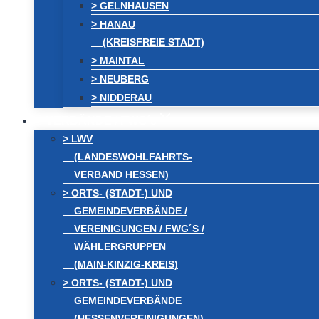
> GELNHAUSEN
> HANAU
(KREISFREIE STADT)
> MAINTAL
> NEUBERG
> NIDDERAU
VERBÄNDE / FWG´s
> LWV
(LANDESWOHLFAHRTS-
VERBAND HESSEN)
> ORTS- (STADT-) UND
GEMEINDEVERBÄNDE /
VEREINIGUNGEN / FWG´S /
WÄHLERGRUPPEN
(MAIN-KINZIG-KREIS)
> ORTS- (STADT-) UND
GEMEINDEVERBÄNDE
(HESSENVEREINIGUNGEN)