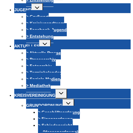
> Entstehung
Untermenü
JUGEND
umschalten
> Grußwort
> Kreisjugendteam
> Facebook-Jugend
> Entstehung
Untermenü
AKTUELLES
umschalten
> Aktuelle Presse
> Pressearchiv
> Fotoarchiv
> Terminkalender
> Soziale Medien
> Mediathek
Untermenü
KREISVEREINIGUNG
umschalten
Untermenü
GRUNDORDNUNG
umschalten
> Geschäftsordnung
> Finanzordnung
> Schiedsgericht
(Hessenordnung)