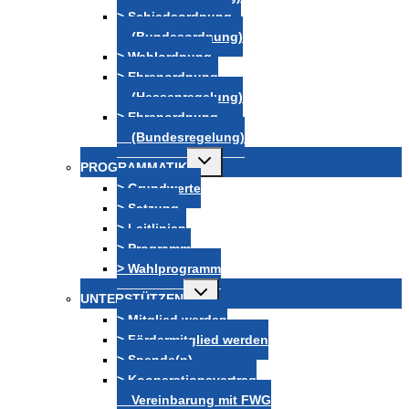
> Schiedsordnung
(Bundesordnung)
> Wahlordnung
> Ehrenordnung
(Hessenregelung)
> Ehrenordnung
(Bundesregelung)
Untermenü
PROGRAMMATIK
umschalten
> Grundwerte
> Satzung
> Leitlinien
> Programm
> Wahlprogramm
Untermenü
UNTERSTÜTZEN
umschalten
> Mitglied werden
> Fördermitglied werden
> Spende(n)
> Kooperationsvertrag
Vereinbarung mit FWG