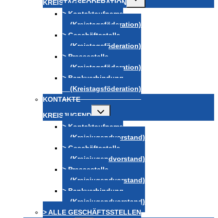
KREISTAGSFÖDERATION
umschalten
> Kontaktaufname
(Kreistagsföderation)
> Geschäftsstelle
(Kreistagsföderation)
> Pressestelle
(Kreistagsföderation)
> Bankverbindung
(Kreistagsföderation)
KONTAKTE
Untermenü
KREISJUGEND
umschalten
> Kontaktaufname
(Kreisjugendvorstand)
> Geschäftsstelle
(Kreisjugendvorstand)
> Pressestelle
(Kreisjugendvorstand)
> Bankverbindung
(Kreisjugendvorstand)
> ALLE GESCHÄFTSSTELLEN