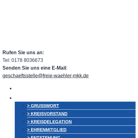
Zum
Facebook
Facebook Group
Instagram
ehem.
Inhalt
springen
Twitter
RSS
Email
Rufen Sie uns an:
Tel: 0178 8036673
Senden Sie uns eine E-Mail:
geschaeftsstelle@freie-waehler-mkk.de
HOME
VORSTAND
> GRUSSWORT
> KREISVORSTAND
> KREISDELEGATION
> EHRENMITGLIED
> ENTSTEHUNG