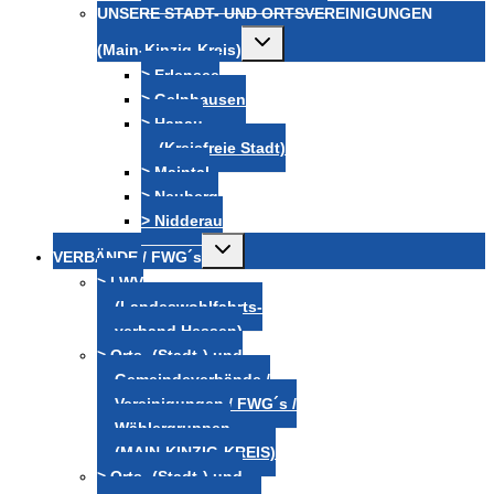
UNSERE STADT- UND ORTSVEREINIGUNGEN
Untermenü
(Main-Kinzig-Kreis)
umschalten
> Erlensee
> Gelnhausen
> Hanau
(Kreisfreie Stadt)
> Maintal
> Neuberg
> Nidderau
Untermenü
VERBÄNDE / FWG´s
umschalten
> LWV
(Landeswohlfahrts-
verband Hessen)
> Orts- (Stadt-) und
Gemeindeverbände /
Vereinigungen / FWG´s /
Wählergruppen
(MAIN-KINZIG-KREIS)
> Orts- (Stadt-) und