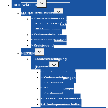
Untermenü
FREIE WÄHLER
umschalten
Untermenü
MAIN-KINZIG-KREIS
umschalten
> Ortsvereinigungen /
Verbände / FWG´s /
Wählergruppen
> Kreisvereinigung
> Kreistagsföderation
> Kreisjugend
Untermenü
HESSEN
umschalten
Landesvereinigung
Untermenü
(Hessen)
umschalten
> Landesvereinigung
> Kreisvereinigungen
(in Hessen)
> Ortsvereinigungen
(in Hessen)
> Landeswählergruppen
> Arbeitsgemeinschaften