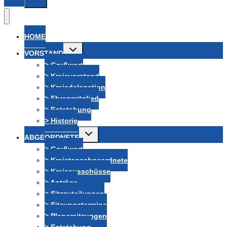
HOME
Untermenü
VORSTAND
umschalten
> Grußwort
> Kreisvorstand
> Kreisdelegation
> Ehrenmitglied
> Entstehung
> Historie
Untermenü
ABGEORDNETE
umschalten
> Grußwort
> Kreistagsabgeordnete
> Kreisausschüsse
> Anträge
> Sitzzuteilungen
> Sitzungstermine
> Plenarsitzungen