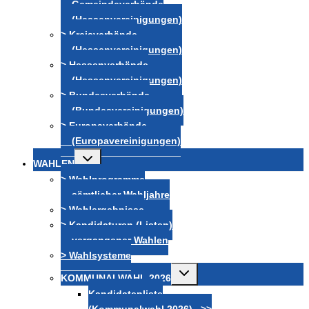
Gemeindeverbände
(Hessenvereinigungen)
> Kreisverbände
(Hessenvereinigungen)
> Hessenverbände
(Hessenvereinigungen)
> Bundesverbände
(Bundesvereinigungen)
> Europaverbände
(Europavereinigungen)
Untermenü
WAHLEN
umschalten
> Wahlprogramme
sämtlicher Wahljahre
> Wahlergebnisse
> Kandidaturen (Listen)
vergangener Wahlen
> Wahlsysteme
Untermenü
KOMMUNALWAHL 2026
umschalten
Kandidatenliste