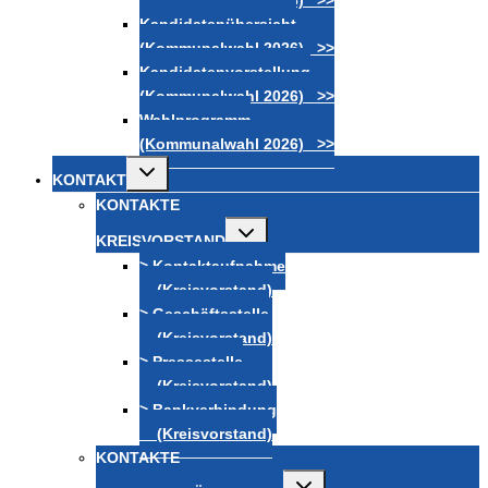
(Kommunalwahl 2026) >>
Kandidatenübersicht
(Kommunalwahl 2026) >>
Kandidatenvorstellung
(Kommunalwahl 2026) >>
Wahlprogramm
(Kommunalwahl 2026) >>
Untermenü
KONTAKT
umschalten
KONTAKTE
Untermenü
KREISVORSTAND
umschalten
> Kontaktaufnahme
(Kreisvorstand)
> Geschäftsstelle
(Kreisvorstand)
> Pressestelle
(Kreisvorstand)
> Bankverbindung
(Kreisvorstand)
KONTAKTE
Untermenü