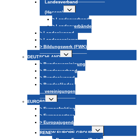
Landesverband
Untermenü
(Hessen)
umschalten
> Landesverband
> Landesverbände
> Landesjugend
> Landessenioren
> Bildungswerk (FWK)
Untermenü
DEUTSCHLAND
umschalten
> Bundesvereinigung
> Bundesverband
> Bundesjugend
> Bundesländer-
vereinigungen
Untermenü
EUROPA
umschalten
> Europafraktion
> Europapartner
> Europajugend
Untermenü
RENEW EUROPE GROUP
umschalten