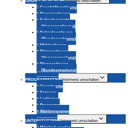
GRUNDORDNUNG
Untermenü umschalten
> Geschäftsordnung
> Finanzordnung
> Schiedsgericht
(Hessenordnung)
> Schiedsordnung
(Bundesordnung)
> Wahlordnung
> Ehrenordnung
(Hessenregelung)
> Ehrenordnung
(Bundesregelung)
PROGRAMMATIK
Untermenü umschalten
> Grundwerte
> Satzung
> Leitlinien
> Programm
> Wahlprogramm
UNTERSTÜTZEN
Untermenü umschalten
> Mitglied werden