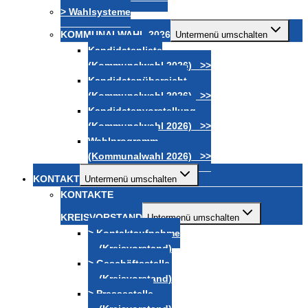
> Wahlsysteme
KOMMUNALWAHL 2026
Untermenü umschalten
Kandidatenliste
(Kommunalwahl 2026) >>
Kandidatenübersicht
(Kommunalwahl 2026) >>
Kandidatenvorstellung
(Kommunalwahl 2026) >>
Wahlprogramm
(Kommunalwahl 2026) >>
KONTAKT
Untermenü umschalten
KONTAKTE
KREISVORSTAND
Untermenü umschalten
> Kontaktaufnahme
(Kreisvorstand)
> Geschäftsstelle
(Kreisvorstand)
> Pressestelle