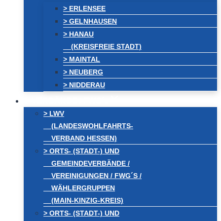
> ERLENSEE
> GELNHAUSEN
> HANAU
(KREISFREIE STADT)
> MAINTAL
> NEUBERG
> NIDDERAU
VERBÄNDE / FWG´s
> LWV
(LANDESWOHLFAHRTS-
VERBAND HESSEN)
> ORTS- (STADT-) UND
GEMEINDEVERBÄNDE /
VEREINIGUNGEN / FWG´S /
WÄHLERGRUPPEN
(MAIN-KINZIG-KREIS)
> ORTS- (STADT-) UND