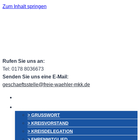
Zum Inhalt springen
Facebook
Facebook Group
Instagram
ehem.
Twitter
RSS
Email
Rufen Sie uns an:
Tel: 0178 8036673
Senden Sie uns eine E-Mail:
geschaeftsstelle@freie-waehler-mkk.de
HOME
VORSTAND
> GRUSSWORT
> KREISVORSTAND
> KREISDELEGATION
> EHRENMITGLIED