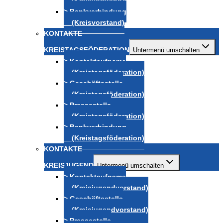
(Kreisvorstand)
> Bankverbindung
(Kreisvorstand)
KONTAKTE
KREISTAGSFÖDERATION
Untermenü umschalten
> Kontaktaufname
(Kreistagsföderation)
> Geschäftsstelle
(Kreistagsföderation)
> Pressestelle
(Kreistagsföderation)
> Bankverbindung
(Kreistagsföderation)
KONTAKTE
KREISJUGEND
Untermenü umschalten
> Kontaktaufname
(Kreisjugendvorstand)
> Geschäftsstelle
(Kreisjugendvorstand)
> Pressestelle