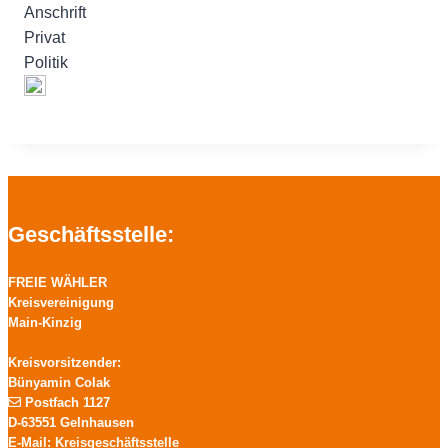
Anschrift
Privat
Politik
Geschäftsstelle:
FREIE WÄHLER
Kreisvereinigung
Main-Kinzig
Kreisvorsitzender:
Bünyamin Colak
Postfach 1127
D-63551 Gelnhausen
E-Mail: Kreisgeschäftsstelle