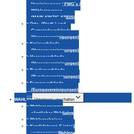
Vereinigungen / FWG´s /
Wählergruppen
(MAIN-KINZIG-KREIS)
> Orts- (Stadt-) und
Gemeindeverbände
(Hessenvereinigungen)
> Kreisverbände
(Hessenvereinigungen)
> Hessenverbände
(Hessenvereinigungen)
> Bundesverbände
(Bundesvereinigungen)
> Europaverbände
(Europavereinigungen)
WAHLEN
Untermenü umschalten
> Wahlprogramme
sämtlicher Wahljahre
> Wahlergebnisse
> Kandidaturen (Listen)
vergangener Wahlen