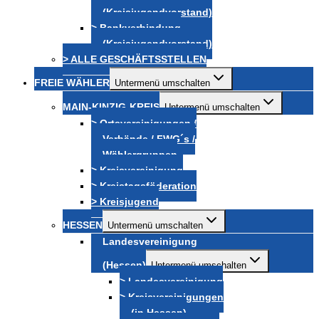
(Kreisjugendvorstand)
> Bankverbindung
(Kreisjugendvorstand)
> ALLE GESCHÄFTSSTELLEN
FREIE WÄHLER
Untermenü umschalten
MAIN-KINZIG-KREIS
Untermenü umschalten
> Ortsvereinigungen /
Verbände / FWG´s /
Wählergruppen
> Kreisvereinigung
> Kreistagsföderation
> Kreisjugend
HESSEN
Untermenü umschalten
Landesvereinigung
(Hessen)
Untermenü umschalten
> Landesvereinigung
> Kreisvereinigungen
(in Hessen)