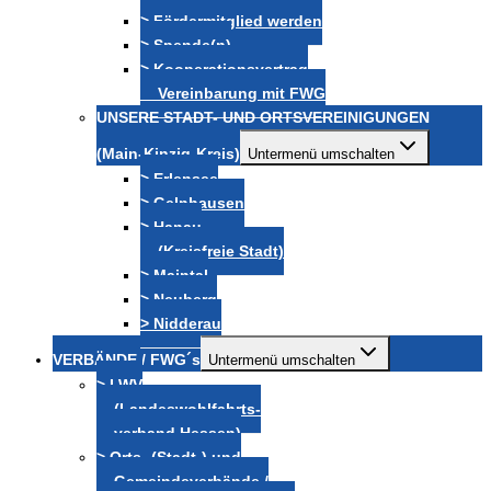
> Fördermitglied werden
> Spende(n)
> Kooperationsvertrag
Vereinbarung mit FWG
UNSERE STADT- UND ORTSVEREINIGUNGEN
(Main-Kinzig-Kreis)
Untermenü umschalten
> Erlensee
> Gelnhausen
> Hanau
(Kreisfreie Stadt)
> Maintal
> Neuberg
> Nidderau
VERBÄNDE / FWG´s
Untermenü umschalten
> LWV
(Landeswohlfahrts-
verband Hessen)
> Orts- (Stadt-) und
Gemeindeverbände /