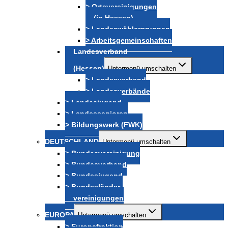
> Ortsvereinigungen
(in Hessen)
> Landeswählergruppen
> Arbeitsgemeinschaften
Landesverband
(Hessen)
Untermenü umschalten
> Landesverband
> Landesverbände
> Landesjugend
> Landessenioren
> Bildungswerk (FWK)
DEUTSCHLAND
Untermenü umschalten
> Bundesvereinigung
> Bundesverband
> Bundesjugend
> Bundesländer-
vereinigungen
EUROPA
Untermenü umschalten
> Europafraktion