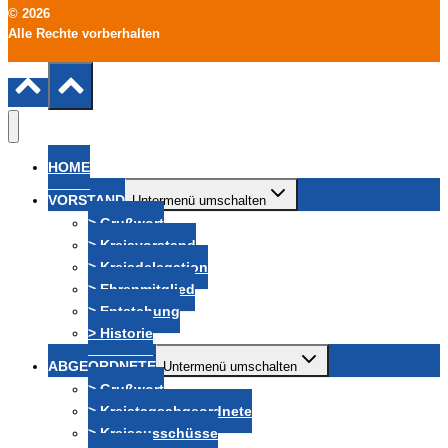
© 2026
Alle Rechte vorberhalten
HOME
VORSTAND
Untermenü umschalten
> Grußwort
> Kreisvorstand
> Kreisdelegation
> Ehrenmitglied
> Entstehung
> Historie
ABGEORDNETE
Untermenü umschalten
> Grußwort
> Kreistagsabgeordnete
> Kreisausschüsse