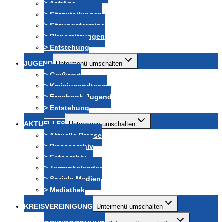
> Anträge
> Sitzzuteilungen
> Sitzungstermine
> Plenarsitzungen
> Entstehung
JUGEND
Untermenü umschalten
> Grußwort
> Kreisjugendteam
> Facebook-Jugend
> Entstehung
AKTUELLES
Untermenü umschalten
> Aktuelle Presse
> Pressearchiv
> Fotoarchiv
> Terminkalender
> Soziale Medien
> Mediathek
KREISVEREINIGUNG
Untermenü umschalten