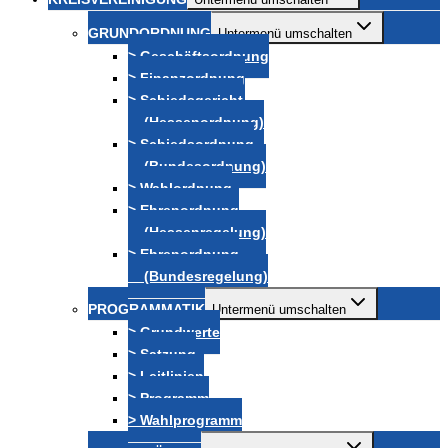
GRUNDORDNUNG
Untermenü umschalten
> Geschäftsordnung
> Finanzordnung
> Schiedsgericht
(Hessenordnung)
> Schiedsordnung
(Bundesordnung)
> Wahlordnung
> Ehrenordnung
(Hessenregelung)
> Ehrenordnung
(Bundesregelung)
PROGRAMMATIK
Untermenü umschalten
> Grundwerte
> Satzung
> Leitlinien
> Programm
> Wahlprogramm