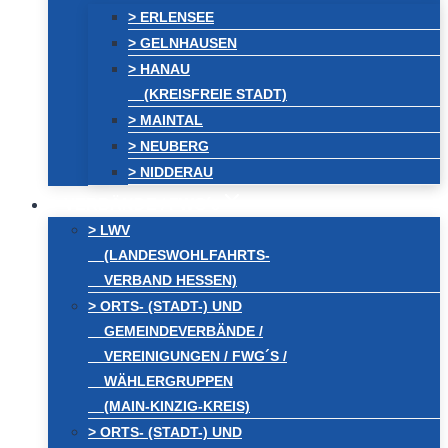
> ERLENSEE
> GELNHAUSEN
> HANAU
(KREISFREIE STADT)
> MAINTAL
> NEUBERG
> NIDDERAU
VERBÄNDE / FWG´s
> LWV
(LANDESWOHLFAHRTS-
VERBAND HESSEN)
> ORTS- (STADT-) UND
GEMEINDEVERBÄNDE /
VEREINIGUNGEN / FWG´S /
WÄHLERGRUPPEN
(MAIN-KINZIG-KREIS)
> ORTS- (STADT-) UND