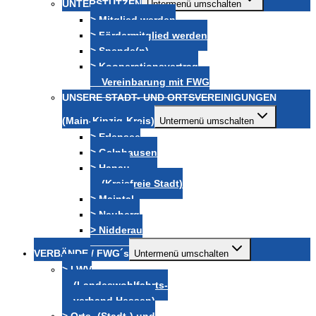
UNTERSTÜTZEN
Untermenü umschalten
> Mitglied werden
> Fördermitglied werden
> Spende(n)
> Kooperationsvertrag
Vereinbarung mit FWG
UNSERE STADT- UND ORTSVEREINIGUNGEN
(Main-Kinzig-Kreis)
Untermenü umschalten
> Erlensee
> Gelnhausen
> Hanau
(Kreisfreie Stadt)
> Maintal
> Neuberg
> Nidderau
VERBÄNDE / FWG´s
Untermenü umschalten
> LWV
(Landeswohlfahrts-
verband Hessen)