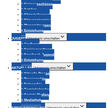
> Kreisausschüsse
> Anträge
> Sitzzuteilungen
> Sitzungstermine
> Plenarsitzungen
> Entstehung
JUGEND
Untermenü umschalten
> Grußwort
> Kreisjugendteam
> Facebook-Jugend
> Entstehung
AKTUELLES
Untermenü umschalten
> Aktuelle Presse
> Pressearchiv
> Fotoarchiv
> Terminkalender
> Soziale Medien
> Mediathek
KREISVEREINIGUNG
Untermenü umschalten