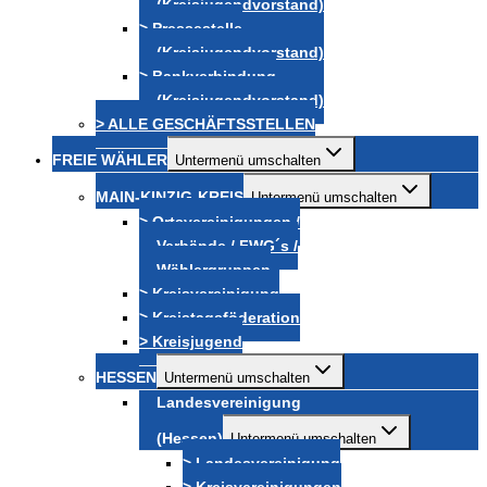
(Kreisjugendvorstand)
> Pressestelle
(Kreisjugendvorstand)
> Bankverbindung
(Kreisjugendvorstand)
> ALLE GESCHÄFTSSTELLEN
FREIE WÄHLER
Untermenü umschalten
MAIN-KINZIG-KREIS
Untermenü umschalten
> Ortsvereinigungen /
Verbände / FWG´s /
Wählergruppen
> Kreisvereinigung
> Kreistagsföderation
> Kreisjugend
HESSEN
Untermenü umschalten
Landesvereinigung
(Hessen)
Untermenü umschalten
> Landesvereinigung