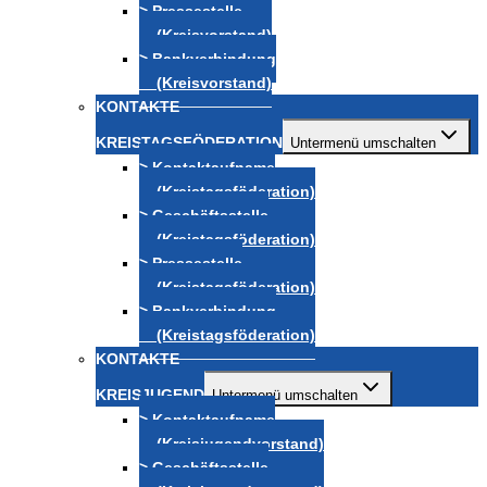
> Pressestelle
(Kreisvorstand)
> Bankverbindung
(Kreisvorstand)
KONTAKTE
KREISTAGSFÖDERATION
Untermenü umschalten
> Kontaktaufname
(Kreistagsföderation)
> Geschäftsstelle
(Kreistagsföderation)
> Pressestelle
(Kreistagsföderation)
> Bankverbindung
(Kreistagsföderation)
KONTAKTE
KREISJUGEND
Untermenü umschalten
> Kontaktaufname
(Kreisjugendvorstand)
> Geschäftsstelle