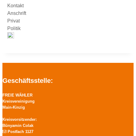
Kontakt
Anschrift
Privat
Politik
Geschäftsstelle:
FREIE WÄHLER
Kreisvereinigung
Main-Kinzig
Kreisvorsitzender:
Bünyamin Colak
Postfach 1127