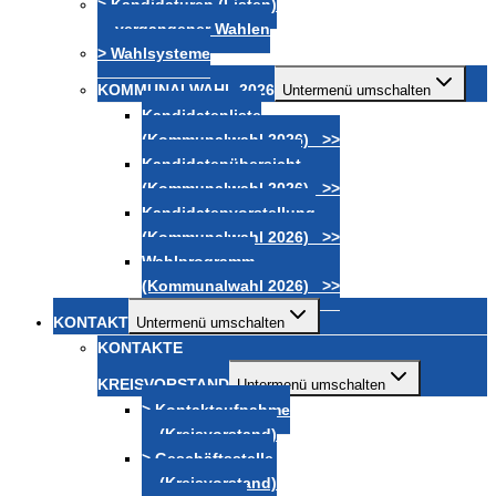
> Kandidaturen (Listen)
vergangener Wahlen
> Wahlsysteme
KOMMUNALWAHL 2026
Untermenü umschalten
Kandidatenliste
(Kommunalwahl 2026) >>
Kandidatenübersicht
(Kommunalwahl 2026) >>
Kandidatenvorstellung
(Kommunalwahl 2026) >>
Wahlprogramm
(Kommunalwahl 2026) >>
KONTAKT
Untermenü umschalten
KONTAKTE
KREISVORSTAND
Untermenü umschalten
> Kontaktaufnahme
(Kreisvorstand)
> Geschäftsstelle
(Kreisvorstand)