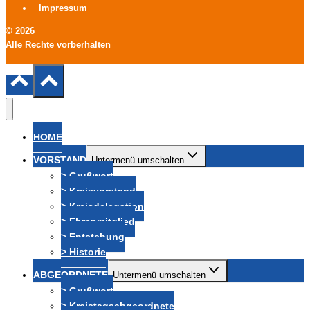
Impressum
© 2026
Alle Rechte vorberhalten
HOME
VORSTAND
Untermenü umschalten
> Grußwort
> Kreisvorstand
> Kreisdelegation
> Ehrenmitglied
> Entstehung
> Historie
ABGEORDNETE
Untermenü umschalten
> Grußwort
> Kreistagsabgeordnete