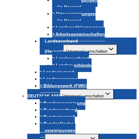
> Kreisvereinigungen
(in Hessen)
> Ortsvereinigungen
(in Hessen)
> Landeswählergruppen
> Arbeitsgemeinschaften
Landesverband
(Hessen)
Untermenü umschalten
> Landesverband
> Landesverbände
> Landesjugend
> Landessenioren
> Bildungswerk (FWK)
DEUTSCHLAND
Untermenü umschalten
> Bundesvereinigung
> Bundesverband
> Bundesjugend
> Bundesländer-
vereinigungen