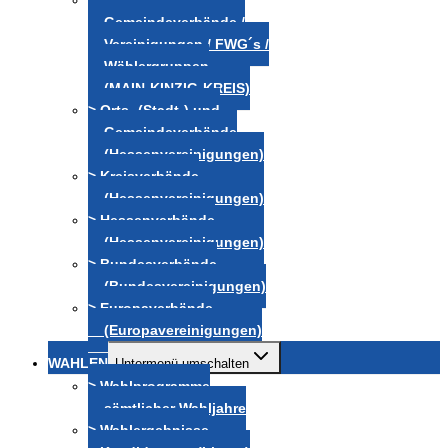
> Orts- (Stadt-) und
Gemeindeverbände /
Vereinigungen / FWG´s /
Wählergruppen
(MAIN-KINZIG-KREIS)
> Orts- (Stadt-) und
Gemeindeverbände
(Hessenvereinigungen)
> Kreisverbände
(Hessenvereinigungen)
> Hessenverbände
(Hessenvereinigungen)
> Bundesverbände
(Bundesvereinigungen)
> Europaverbände
(Europavereinigungen)
WAHLEN
Untermenü umschalten
> Wahlprogramme
sämtlicher Wahljahre
> Wahlergebnisse