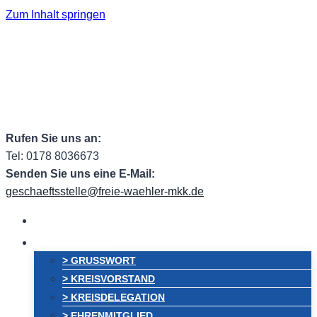
Zum Inhalt springen
Facebook
Facebook Group
Instagram
ehem.
Twitter
RSS
Email
Rufen Sie uns an:
Tel: 0178 8036673
Senden Sie uns eine E-Mail:
geschaeftsstelle@freie-waehler-mkk.de
HOME
VORSTAND
> GRUSSWORT
> KREISVORSTAND
> KREISDELEGATION
> EHRENMITGLIED