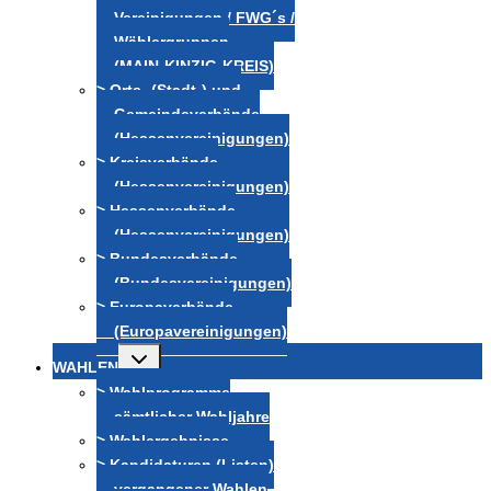
Vereinigungen / FWG´s /
Wählergruppen
(MAIN-KINZIG-KREIS)
> Orts- (Stadt-) und
Gemeindeverbände
(Hessenvereinigungen)
> Kreisverbände
(Hessenvereinigungen)
> Hessenverbände
(Hessenvereinigungen)
> Bundesverbände
(Bundesvereinigungen)
> Europaverbände
(Europavereinigungen)
Untermenü
WAHLEN
umschalten
> Wahlprogramme
sämtlicher Wahljahre
> Wahlergebnisse
> Kandidaturen (Listen)
vergangener Wahlen