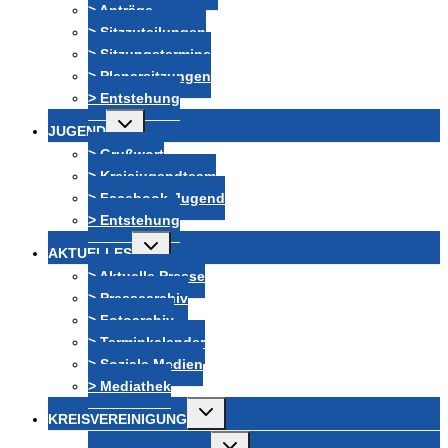
> Anträge
> Sitzzuteilungen
> Sitzungstermine
> Plenarsitzungen
> Entstehung
Untermenü
JUGEND
umschalten
> Grußwort
> Kreisjugendteam
> Facebook-Jugend
> Entstehung
Untermenü
AKTUELLES
umschalten
> Aktuelle Presse
> Pressearchiv
> Fotoarchiv
> Terminkalender
> Soziale Medien
> Mediathek
Untermenü
KREISVEREINIGUNG
umschalten
Untermenü