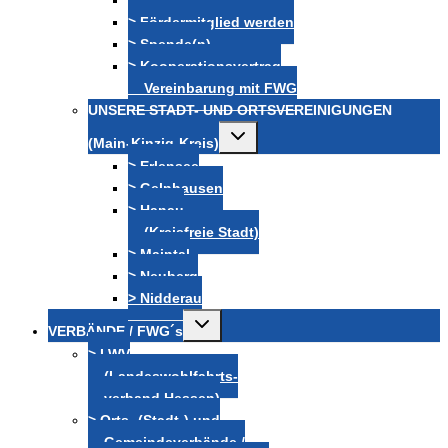
> Mitglied werden
> Fördermitglied werden
> Spende(n)
> Kooperationsvertrag
Vereinbarung mit FWG
UNSERE STADT- UND ORTSVEREINIGUNGEN
Untermenü
(Main-Kinzig-Kreis)
umschalten
> Erlensee
> Gelnhausen
> Hanau
(Kreisfreie Stadt)
> Maintal
> Neuberg
> Nidderau
Untermenü
VERBÄNDE / FWG´s
umschalten
> LWV
(Landeswohlfahrts-
verband Hessen)
> Orts- (Stadt-) und
Gemeindeverbände /