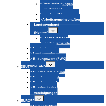
> Ortsvereinigungen
(in Hessen)
> Landeswählergruppen
> Arbeitsgemeinschaften
Landesverband
Untermenü
(Hessen)
umschalten
> Landesverband
> Landesverbände
> Landesjugend
> Landessenioren
> Bildungswerk (FWK)
Untermenü
DEUTSCHLAND
umschalten
> Bundesvereinigung
> Bundesverband
> Bundesjugend
> Bundesländer-
vereinigungen
Untermenü
EUROPA
umschalten