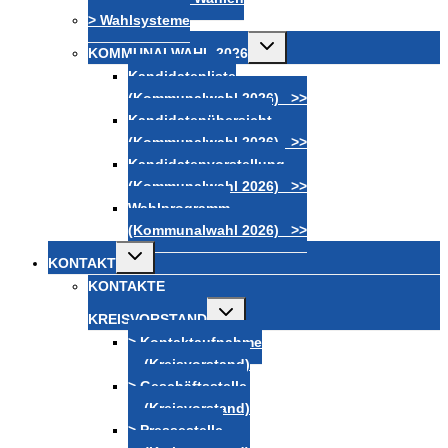
> Wahlsysteme
Untermenü
KOMMUNALWAHL 2026
umschalten
Kandidatenliste
(Kommunalwahl 2026) >>
Kandidatenübersicht
(Kommunalwahl 2026) >>
Kandidatenvorstellung
(Kommunalwahl 2026) >>
Wahlprogramm
(Kommunalwahl 2026) >>
Untermenü
KONTAKT
umschalten
KONTAKTE
Untermenü
KREISVORSTAND
umschalten
> Kontaktaufnahme
(Kreisvorstand)
> Geschäftsstelle
(Kreisvorstand)
> Pressestelle