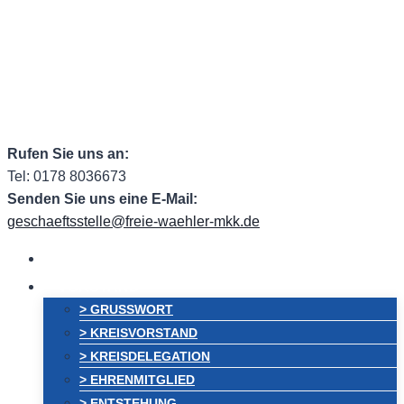
Zum
Facebook
Facebook Group
Instagram
ehem.
Inhalt
springen
Twitter
RSS
Email
Rufen Sie uns an:
Tel: 0178 8036673
Senden Sie uns eine E-Mail:
geschaeftsstelle@freie-waehler-mkk.de
HOME
VORSTAND
> GRUSSWORT
> KREISVORSTAND
> KREISDELEGATION
> EHRENMITGLIED
> ENTSTEHUNG