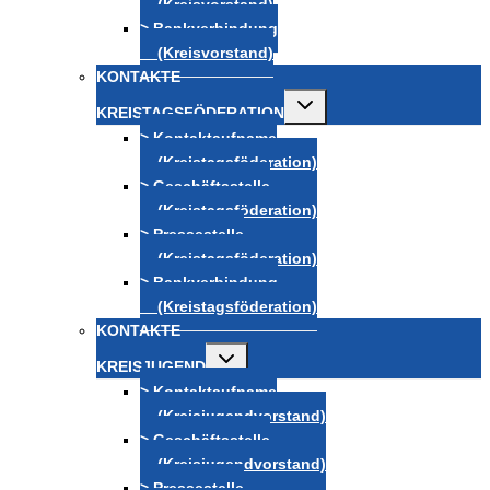
(Kreisvorstand)
> Bankverbindung
(Kreisvorstand)
KONTAKTE
Untermenü
KREISTAGSFÖDERATION
umschalten
> Kontaktaufname
(Kreistagsföderation)
> Geschäftsstelle
(Kreistagsföderation)
> Pressestelle
(Kreistagsföderation)
> Bankverbindung
(Kreistagsföderation)
KONTAKTE
Untermenü
KREISJUGEND
umschalten
> Kontaktaufname
(Kreisjugendvorstand)
> Geschäftsstelle
(Kreisjugendvorstand)
> Pressestelle