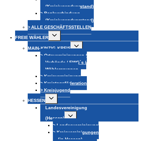
(Kreisjugendvorstand)
> Bankverbindung
(Kreisjugendvorstand)
> ALLE GESCHÄFTSSTELLEN
Untermenü
FREIE WÄHLER
umschalten
Untermenü
MAIN-KINZIG-KREIS
umschalten
> Ortsvereinigungen /
Verbände / FWG´s /
Wählergruppen
> Kreisvereinigung
> Kreistagsföderation
> Kreisjugend
Untermenü
HESSEN
umschalten
Landesvereinigung
Untermenü
(Hessen)
umschalten
> Landesvereinigung
> Kreisvereinigungen
(in Hessen)