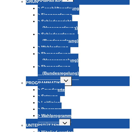
GRUNDORDNUNG
umschalten
> Geschäftsordnung
> Finanzordnung
> Schiedsgericht
(Hessenordnung)
> Schiedsordnung
(Bundesordnung)
> Wahlordnung
> Ehrenordnung
(Hessenregelung)
> Ehrenordnung
(Bundesregelung)
Untermenü
PROGRAMMATIK
umschalten
> Grundwerte
> Satzung
> Leitlinien
> Programm
> Wahlprogramm
Untermenü
UNTERSTÜTZEN
umschalten