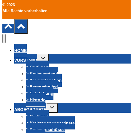
© 2026
Alle Rechte vorberhalten
HOME
Untermenü
VORSTAND
umschalten
> Grußwort
> Kreisvorstand
> Kreisdelegation
> Ehrenmitglied
> Entstehung
> Historie
Untermenü
ABGEORDNETE
umschalten
> Grußwort
> Kreistagsabgeordnete
> Kreisausschüsse