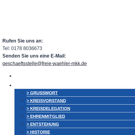
Zum
Facebook
Facebook Group
Instagram
ehem. Tw
Inhalt
springen
Rufen Sie uns an:
Tel: 0178 8036673
Senden Sie uns eine E-Mail:
geschaeftsstelle@freie-waehler-mkk.de
HOME
VORSTAND
> GRUSSWORT
> KREISVORSTAND
> KREISDELEGATION
> EHRENMITGLIED
> ENTSTEHUNG
> HISTORIE