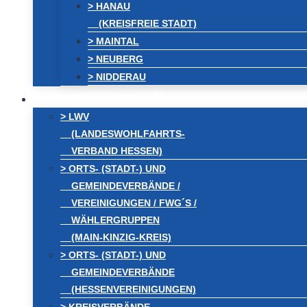
> HANAU
(KREISFREIE STADT)
> MAINTAL
> NEUBERG
> NIDDERAU
VERBÄNDE / FWG´s
> LWV
(LANDESWOHLFAHRTS-
VERBAND HESSEN)
> ORTS- (STADT-) UND
GEMEINDEVERBÄNDE /
VEREINIGUNGEN / FWG´S /
WÄHLERGRUPPEN
(MAIN-KINZIG-KREIS)
> ORTS- (STADT-) UND
GEMEINDEVERBÄNDE
(HESSENVEREINIGUNGEN)