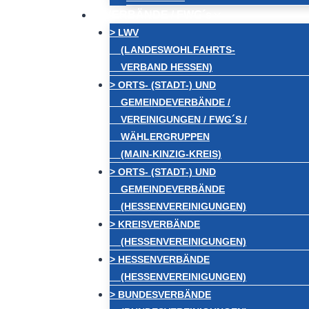
VERBÄNDE / FWG´s
> LWV
(LANDESWOHLFAHRTS-
VERBAND HESSEN)
> ORTS- (STADT-) UND
GEMEINDEVERBÄNDE /
VEREINIGUNGEN / FWG´S /
WÄHLERGRUPPEN
(MAIN-KINZIG-KREIS)
> ORTS- (STADT-) UND
GEMEINDEVERBÄNDE
(HESSENVEREINIGUNGEN)
> KREISVERBÄNDE
(HESSENVEREINIGUNGEN)
> HESSENVERBÄNDE
(HESSENVEREINIGUNGEN)
> BUNDESVERBÄNDE