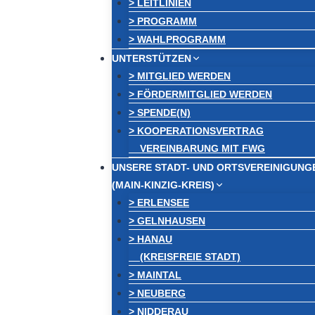
> LEITLINIEN
> PROGRAMM
> WAHLPROGRAMM
UNTERSTÜTZEN
> MITGLIED WERDEN
> FÖRDERMITGLIED WERDEN
> SPENDE(N)
> KOOPERATIONSVERTRAG
VEREINBARUNG MIT FWG
UNSERE STADT- UND ORTSVEREINIGUNG
(MAIN-KINZIG-KREIS)
> ERLENSEE
> GELNHAUSEN
> HANAU
(KREISFREIE STADT)
> MAINTAL
> NEUBERG
> NIDDERAU