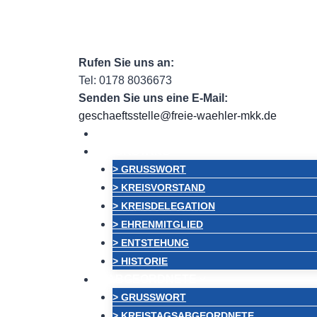
Zum
Facebook
Facebook Group
Instagram
e
Inhalt
springen
Rufen Sie uns an:
Tel: 0178 8036673
Senden Sie uns eine E-Mail:
geschaeftsstelle@freie-waehler-mkk.de
HOME
VORSTAND
> GRUSSWORT
> KREISVORSTAND
> KREISDELEGATION
> EHRENMITGLIED
> ENTSTEHUNG
> HISTORIE
ABGEORDNETE
> GRUSSWORT
> KREISTAGSABGEORDNETE