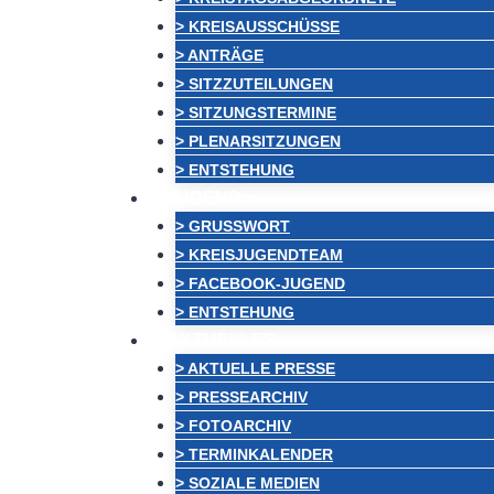
> KREISAUSSCHÜSSE
> ANTRÄGE
> SITZZUTEILUNGEN
> SITZUNGSTERMINE
> PLENARSITZUNGEN
> ENTSTEHUNG
JUGEND
> GRUSSWORT
> KREISJUGENDTEAM
> FACEBOOK-JUGEND
> ENTSTEHUNG
AKTUELLES
> AKTUELLE PRESSE
> PRESSEARCHIV
> FOTOARCHIV
> TERMINKALENDER
> SOZIALE MEDIEN