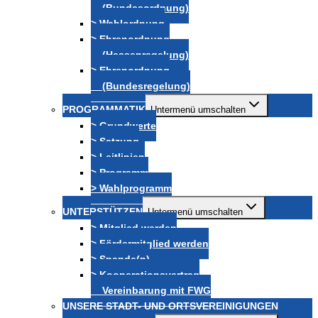
(Bundesordnung)
> Wahlordnung
> Ehrenordnung
(Hessenregelung)
> Ehrenordnung
(Bundesregelung)
PROGRAMMATIK
Untermenü umschalten
> Grundwerte
> Satzung
> Leitlinien
> Programm
> Wahlprogramm
UNTERSTÜTZEN
Untermenü umschalten
> Mitglied werden
> Fördermitglied werden
> Spende(n)
> Kooperationsvertrag
Vereinbarung mit FWG
UNSERE STADT- UND ORTSVEREINIGUNGEN