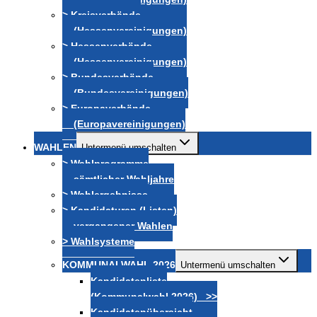
> Kreisverbände
(Hessenvereinigungen)
> Hessenverbände
(Hessenvereinigungen)
> Bundesverbände
(Bundesvereinigungen)
> Europaverbände
(Europavereinigungen)
WAHLEN
Untermenü umschalten
> Wahlprogramme
sämtlicher Wahljahre
> Wahlergebnisse
> Kandidaturen (Listen)
vergangener Wahlen
> Wahlsysteme
KOMMUNALWAHL 2026
Untermenü umschalten
Kandidatenliste
(Kommunalwahl 2026) >>
Kandidatenübersicht