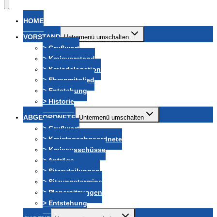
HOME
VORSTAND
Untermenü umschalten
> Grußwort
> Kreisvorstand
> Kreisdelegation
> Ehrenmitglied
> Entstehung
> Historie
ABGEORDNETE
Untermenü umschalten
> Grußwort
> Kreistagsabgeordnete
> Kreisausschüsse
> Anträge
> Sitzzuteilungen
> Sitzungstermine
> Plenarsitzungen
> Entstehung