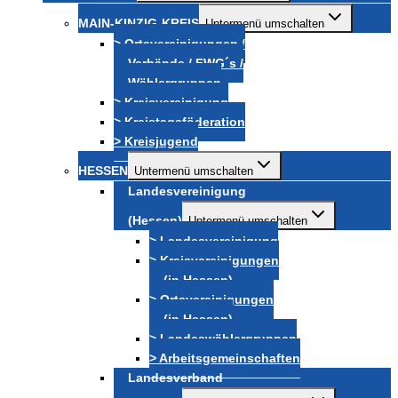
MAIN-KINZIG-KREIS
Untermenü umschalten
> Ortsvereinigungen /
Verbände / FWG´s /
Wählergruppen
> Kreisvereinigung
> Kreistagsföderation
> Kreisjugend
HESSEN
Untermenü umschalten
Landesvereinigung
(Hessen)
Untermenü umschalten
> Landesvereinigung
> Kreisvereinigungen
(in Hessen)
> Ortsvereinigungen
(in Hessen)
> Landeswählergruppen
> Arbeitsgemeinschaften
Landesverband