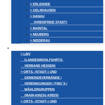
> ERLENSEE
> GELNHAUSEN
> HANAU
(KREISFREIE STADT)
> MAINTAL
> NEUBERG
> NIDDERAU
VERBÄNDE / FWG´s
> LWV
(LANDESWOHLFAHRTS-
VERBAND HESSEN)
> ORTS- (STADT-) UND
GEMEINDEVERBÄNDE /
VEREINIGUNGEN / FWG´S /
WÄHLERGRUPPEN
(MAIN-KINZIG-KREIS)
> ORTS- (STADT-) UND