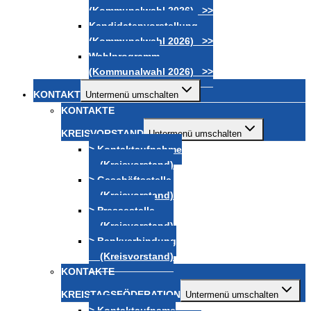
(Kommunalwahl 2026) >>
Kandidatenvorstellung
(Kommunalwahl 2026) >>
Wahlprogramm
(Kommunalwahl 2026) >>
KONTAKT
Untermenü umschalten
KONTAKTE
KREISVORSTAND
Untermenü umschalten
> Kontaktaufnahme
(Kreisvorstand)
> Geschäftsstelle
(Kreisvorstand)
> Pressestelle
(Kreisvorstand)
> Bankverbindung
(Kreisvorstand)
KONTAKTE
KREISTAGSFÖDERATION
Untermenü umschalten
> Kontaktaufname