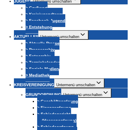
JUGEND
Untermenü umschalten
> Grußwort
> Kreisjugendteam
> Facebook-Jugend
> Entstehung
AKTUELLES
Untermenü umschalten
> Aktuelle Presse
> Pressearchiv
> Fotoarchiv
> Terminkalender
> Soziale Medien
> Mediathek
KREISVEREINIGUNG
Untermenü umschalten
GRUNDORDNUNG
Untermenü umschalten
> Geschäftsordnung
> Finanzordnung
> Schiedsgericht
(Hessenordnung)
> Schiedsordnung