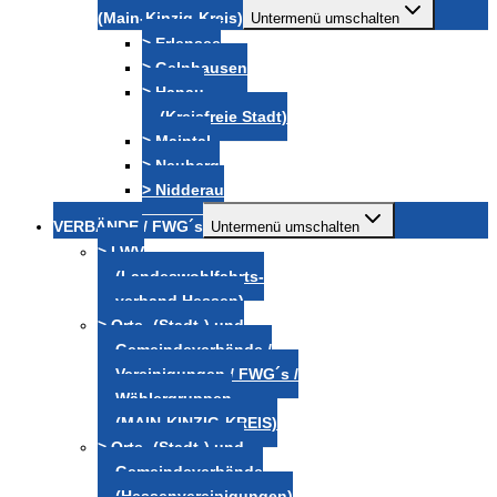
(Main-Kinzig-Kreis)
Untermenü umschalten
> Erlensee
> Gelnhausen
> Hanau
(Kreisfreie Stadt)
> Maintal
> Neuberg
> Nidderau
VERBÄNDE / FWG´s
Untermenü umschalten
> LWV
(Landeswohlfahrts-
verband Hessen)
> Orts- (Stadt-) und
Gemeindeverbände /
Vereinigungen / FWG´s /
Wählergruppen
(MAIN-KINZIG-KREIS)
> Orts- (Stadt-) und
Gemeindeverbände
(Hessenvereinigungen)