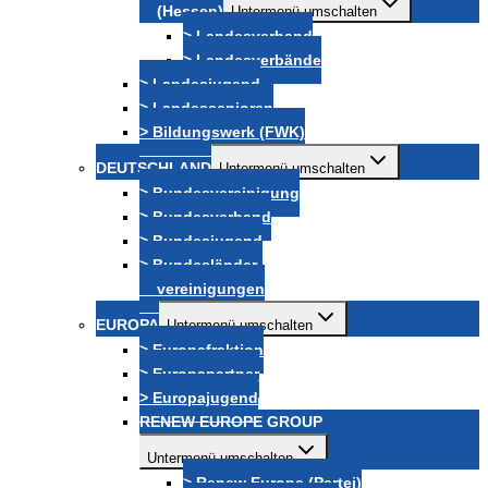
(Hessen)
Untermenü umschalten
> Landesverband
> Landesverbände
> Landesjugend
> Landessenioren
> Bildungswerk (FWK)
DEUTSCHLAND
Untermenü umschalten
> Bundesvereinigung
> Bundesverband
> Bundesjugend
> Bundesländer-
vereinigungen
EUROPA
Untermenü umschalten
> Europafraktion
> Europapartner
> Europajugend
RENEW EUROPE GROUP
Untermenü umschalten
> Renew Europe (Partei)