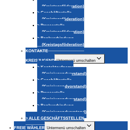
(Kreistagsföderation)
> Geschäftsstelle
(Kreistagsföderation)
> Pressestelle
(Kreistagsföderation)
> Bankverbindung
(Kreistagsföderation)
KONTAKTE
KREISJUGEND
Untermenü umschalten
> Kontaktaufname
(Kreisjugendvorstand)
> Geschäftsstelle
(Kreisjugendvorstand)
> Pressestelle
(Kreisjugendvorstand)
> Bankverbindung
(Kreisjugendvorstand)
> ALLE GESCHÄFTSSTELLEN
FREIE WÄHLER
Untermenü umschalten