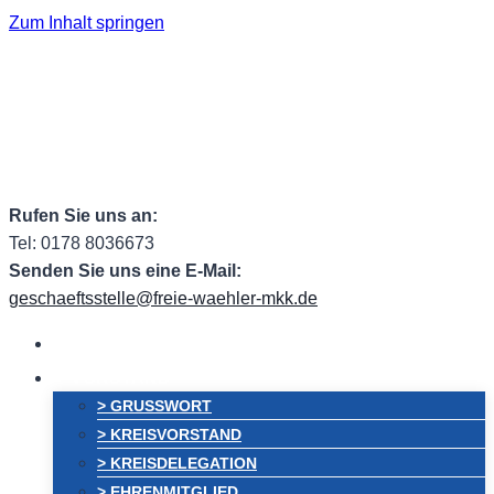
Zum Inhalt springen
Facebook
Facebook Group
Instagram
ehem.
Twitter
RSS
Email
Rufen Sie uns an:
Tel: 0178 8036673
Senden Sie uns eine E-Mail:
geschaeftsstelle@freie-waehler-mkk.de
HOME
VORSTAND
> GRUSSWORT
> KREISVORSTAND
> KREISDELEGATION
> EHRENMITGLIED