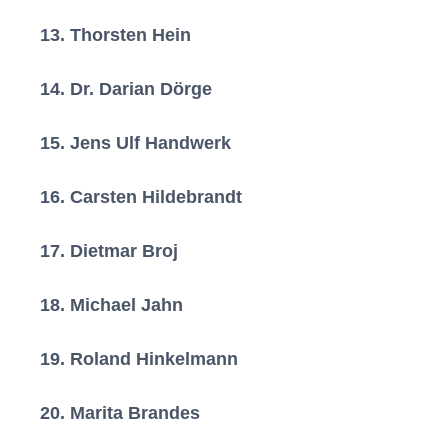
(Schlüchtern)
13. Thorsten Hein
(Nidderau)
14. Dr. Darian Dörge
(Langenselbold)
15. Jens Ulf Handwerk
(Sinntal)
16. Carsten Hildebrandt
(Erlensee)
17. Dietmar Broj
(Steinau a.d. Straße)
18. Michael Jahn
(Schlüchtern)
19. Roland Hinkelmann
(Neuberg)
20. Marita Brandes
(Bad Orb)