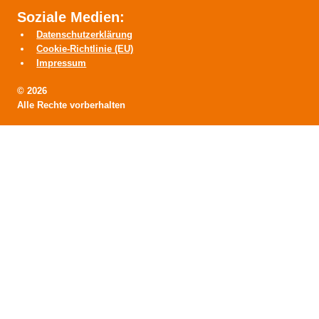
Soziale Medien:
Datenschutzerklärung
Cookie-Richtlinie (EU)
Impressum
© 2026
Alle Rechte vorberhalten
HOME
Untermenü
VORSTAND
umschalten
> Grußwort
> Kreisvorstand
> Kreisdelegation
> Ehrenmitglied
> Entstehung
> Historie
Untermenü
ABGEORDNETE