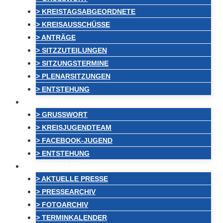
> KREISTAGSABGEORDNETE
> KREISAUSSCHÜSSE
> ANTRÄGE
> SITZZUTEILUNGEN
> SITZUNGSTERMINE
> PLENARSITZUNGEN
> ENTSTEHUNG
JUGEND
> GRUSSWORT
> KREISJUGENDTEAM
> FACEBOOK-JUGEND
> ENTSTEHUNG
AKTUELLES
> AKTUELLE PRESSE
> PRESSEARCHIV
> FOTOARCHIV
> TERMINKALENDER