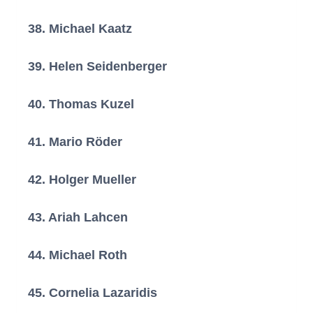
(Erlensee)
38. Michael Kaatz
(Nidderau)
39. Helen Seidenberger
(Schlüchtern)
40. Thomas Kuzel
(Großkrotzenburg)
41. Mario Röder
(Gelnhausen)
42. Holger Mueller
(Erlensee)
43. Ariah Lahcen
(Erlensee)
44. Michael Roth
(Bruchköbel)
45. Cornelia Lazaridis
(Nidderau)