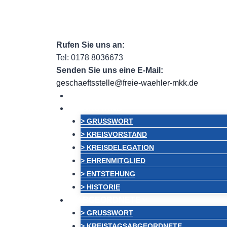
Zum
Facebook
Facebook Group
Instagram
e
Inhalt
springen
Rufen Sie uns an:
Tel: 0178 8036673
Senden Sie uns eine E-Mail:
geschaeftsstelle@freie-waehler-mkk.de
HOME
VORSTAND
> GRUSSWORT
> KREISVORSTAND
> KREISDELEGATION
> EHRENMITGLIED
> ENTSTEHUNG
> HISTORIE
ABGEORDNETE
> GRUSSWORT
> KREISTAGSABGEORDNETE