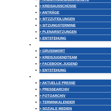
> KREISAUSSCHÜSSE
> ANTRÄGE
> SITZZUTEILUNGEN
> SITZUNGSTERMINE
> PLENARSITZUNGEN
> ENTSTEHUNG
JUGEND
> GRUSSWORT
> KREISJUGENDTEAM
> FACEBOOK-JUGEND
> ENTSTEHUNG
AKTUELLES
> AKTUELLE PRESSE
> PRESSEARCHIV
> FOTOARCHIV
> TERMINKALENDER
> SOZIALE MEDIEN