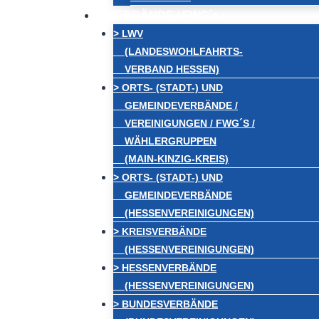
VERBÄNDE / FWG´s
> LWV
(LANDESWOHLFAHRTS-
VERBAND HESSEN)
> ORTS- (STADT-) UND
GEMEINDEVERBÄNDE /
VEREINIGUNGEN / FWG´S /
WÄHLERGRUPPEN
(MAIN-KINZIG-KREIS)
> ORTS- (STADT-) UND
GEMEINDEVERBÄNDE
(HESSENVEREINIGUNGEN)
> KREISVERBÄNDE
(HESSENVEREINIGUNGEN)
> HESSENVERBÄNDE
(HESSENVEREINIGUNGEN)
> BUNDESVERBÄNDE