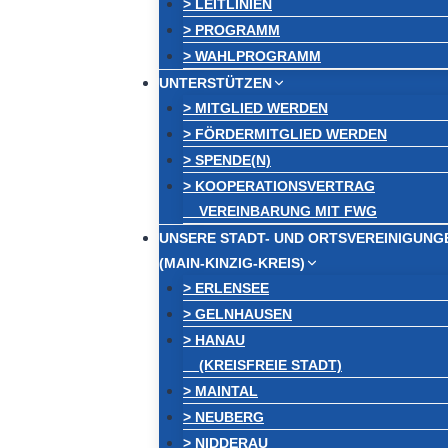
> LEITLINIEN
> PROGRAMM
> WAHLPROGRAMM
UNTERSTÜTZEN
> MITGLIED WERDEN
> FÖRDERMITGLIED WERDEN
> SPENDE(N)
> KOOPERATIONSVERTRAG
VEREINBARUNG MIT FWG
UNSERE STADT- UND ORTSVEREINIGUNG
(MAIN-KINZIG-KREIS)
> ERLENSEE
> GELNHAUSEN
> HANAU
(KREISFREIE STADT)
> MAINTAL
> NEUBERG
> NIDDERAU