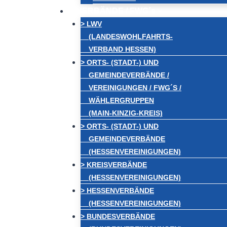
VERBÄNDE / FWG´s
> LWV
(LANDESWOHLFAHRTS-
VERBAND HESSEN)
> ORTS- (STADT-) UND
GEMEINDEVERBÄNDE /
VEREINIGUNGEN / FWG´S /
WÄHLERGRUPPEN
(MAIN-KINZIG-KREIS)
> ORTS- (STADT-) UND
GEMEINDEVERBÄNDE
(HESSENVEREINIGUNGEN)
> KREISVERBÄNDE
(HESSENVEREINIGUNGEN)
> HESSENVERBÄNDE
(HESSENVEREINIGUNGEN)
> BUNDESVERBÄNDE