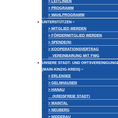
> LEITLINIEN
> PROGRAMM
> WAHLPROGRAMM
UNTERSTÜTZEN
> MITGLIED WERDEN
> FÖRDERMITGLIED WERDEN
> SPENDE(N)
> KOOPERATIONSVERTRAG
VEREINBARUNG MIT FWG
UNSERE STADT- UND ORTSVEREINIGUNG
(MAIN-KINZIG-KREIS)
> ERLENSEE
> GELNHAUSEN
> HANAU
(KREISFREIE STADT)
> MAINTAL
> NEUBERG
> NIDDERAU