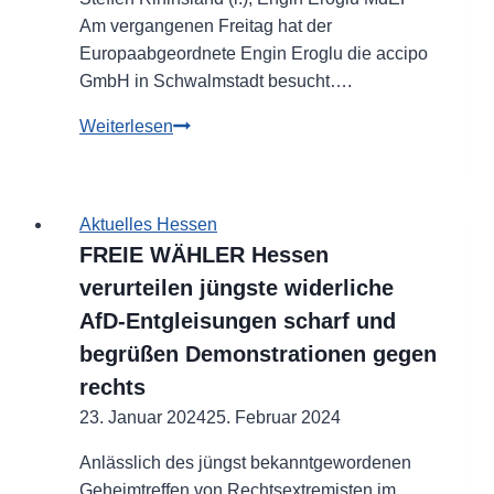
Am vergangenen Freitag hat der
Europaabgeordnete Engin Eroglu die accipo
GmbH in Schwalmstadt besucht….
Engin
Weiterlesen
Eroglu
MdEP
besucht
Aktuelles Hessen
Deutschlands
FREIE WÄHLER Hessen
größten
verurteilen jüngste widerliche
Online-
AfD-Entgleisungen scharf und
Fachhandel
für
begrüßen Demonstrationen gegen
Leitern
rechts
und
23. Januar 2024
25. Februar 2024
Gerüste
Anlässlich des jüngst bekanntgewordenen
Geheimtreffen von Rechtsextremisten im