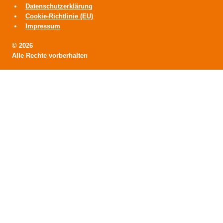
Datenschutzerklärung
Cookie-Richtlinie (EU)
Impressum
© 2026
Alle Rechte vorberhalten
HOME
Untermenü
VORSTAND
umschalten
> Grußwort
> Kreisvorstand
> Kreisdelegation
> Ehrenmitglied
> Entstehung
> Historie
Untermenü
ABGEORDNETE
umschalten
> Grußwort
> Kreistagsabgeordnete