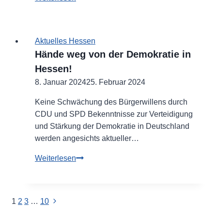
rotem
Koalitionsvertrag
fehlt
Aktuelles Hessen
Entschlossenheit
Hände weg von der Demokratie in
Hessen!
8. Januar 2024
25. Februar 2024
Keine Schwächung des Bürgerwillens durch
CDU und SPD Bekenntnisse zur Verteidigung
und Stärkung der Demokratie in Deutschland
werden angesichts aktueller…
Hände
Weiterlesen
weg
von
der
Seitennavigation
Nächste
1
2
3
…
10
Demokratie
Seite