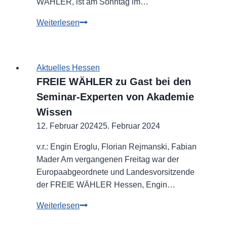
WÄHLER, ist am Sonntag im…
FREIE
Weiterlesen
WÄHLER
trauern
um
Aktuelles Hessen
Armin
FREIE WÄHLER zu Gast bei den
Grein,
Seminar-Experten von Akademie
Ehrenvorsitzender
Wissen
und
Gründervater
12. Februar 2024
25. Februar 2024
v.r.: Engin Eroglu, Florian Rejmanski, Fabian
Mader Am vergangenen Freitag war der
Europaabgeordnete und Landesvorsitzende
der FREIE WÄHLER Hessen, Engin…
FREIE
Weiterlesen
WÄHLER