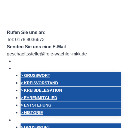
Zum
Facebook
Facebook Group
Instagram
ehem.
Inhalt
Twitter
RSS
Email
springen
Rufen Sie uns an:
Tel: 0178 8036673
Senden Sie uns eine E-Mail:
geschaeftsstelle@freie-waehler-mkk.de
HOME
VORSTAND
> GRUSSWORT
> KREISVORSTAND
> KREISDELEGATION
> EHRENMITGLIED
> ENTSTEHUNG
> HISTORIE
ABGEORDNETE
> GRUSSWORT