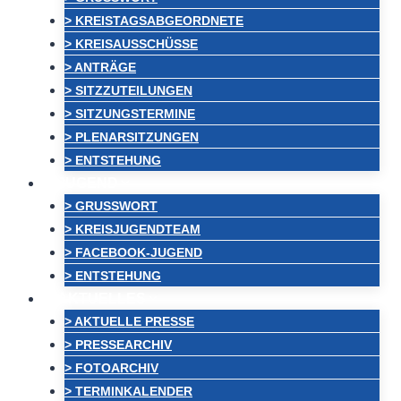
> KREISTAGSABGEORDNETE
> KREISAUSSCHÜSSE
> ANTRÄGE
> SITZZUTEILUNGEN
> SITZUNGSTERMINE
> PLENARSITZUNGEN
> ENTSTEHUNG
JUGEND
> GRUSSWORT
> KREISJUGENDTEAM
> FACEBOOK-JUGEND
> ENTSTEHUNG
AKTUELLES
> AKTUELLE PRESSE
> PRESSEARCHIV
> FOTOARCHIV
> TERMINKALENDER