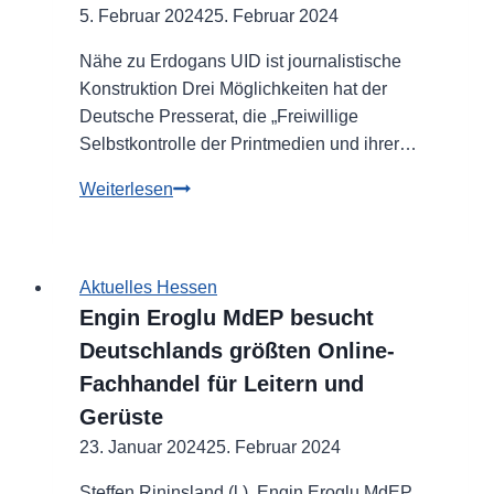
5. Februar 2024
25. Februar 2024
Nähe zu Erdogans UID ist journalistische
Konstruktion Drei Möglichkeiten hat der
Deutsche Presserat, die „Freiwillige
Selbstkontrolle der Printmedien und ihrer…
Deutscher
Weiterlesen
Presserat
missbilligt
Artikel
Aktuelles Hessen
auf
Engin Eroglu MdEP besucht
FR-
Deutschlands größten Online-
Online
Fachhandel für Leitern und
Gerüste
23. Januar 2024
25. Februar 2024
Steffen Rininsland (l.), Engin Eroglu MdEP