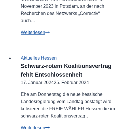
November 2023 in Potsdam, an der nach
Recherchen des Netzwerks „Correctiv“
auch…
FREIE
Weiterlesen
WÄHLER
Hessen
verurteilen
Aktuelles Hessen
jüngste
Schwarz-rotem Koalitionsvertrag
widerliche
fehlt Entschlossenheit
AfD-
17. Januar 2024
Entgleisungen
25. Februar 2024
scharf
Ehe am Donnerstag die neue hessische
und
Landesregierung vom Landtag bestätigt wird,
begrüßen
kritisieren die FREIE WÄHLER Hessen die im
Demonstrationen
schwarz-roten Koalitionsvertrag…
gegen
rechts
Schwarz-
Weiterlesen