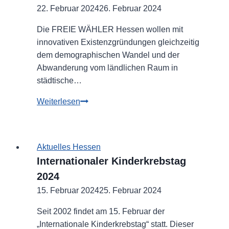
22. Februar 2024
26. Februar 2024
Die FREIE WÄHLER Hessen wollen mit
innovativen Existenzgründungen gleichzeitig
dem demographischen Wandel und der
Abwanderung vom ländlichen Raum in
städtische…
Mit
Weiterlesen
der
Digitalisierung
zum
Aktuelles Hessen
wirtschaftlichen
Internationaler Kinderkrebstag
Erfolg
2024
in
15. Februar 2024
Hessen
25. Februar 2024
Seit 2002 findet am 15. Februar der
„Internationale Kinderkrebstag“ statt. Dieser