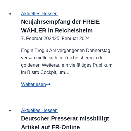
zu
Gast
Aktuelles Hessen
bei
Neujahrsempfang der FREIE
den
WÄHLER in Reichelsheim
Seminar-
7. Februar 2024
Experten
25. Februar 2024
von
Engin Eroglu Am vergangenen Donnerstag
Akademie
versammelte sich in Reichelsheim in der
Wissen
goldenen Wetterau ein vielfältiges Publikum
im Bistro Cockpit, um…
Neujahrsempfang
Weiterlesen
der
FREIE
WÄHLER
Aktuelles Hessen
in
Deutscher Presserat missbilligt
Reichelsheim
Artikel auf FR-Online