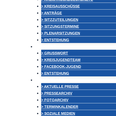
> KREISAUSSCHÜSSE
> ANTRÄGE
> SITZZUTEILUNGEN
> SITZUNGSTERMINE
> PLENARSITZUNGEN
> ENTSTEHUNG
JUGEND
> GRUSSWORT
> KREISJUGENDTEAM
> FACEBOOK-JUGEND
> ENTSTEHUNG
AKTUELLES
> AKTUELLE PRESSE
> PRESSEARCHIV
> FOTOARCHIV
> TERMINKALENDER
> SOZIALE MEDIEN