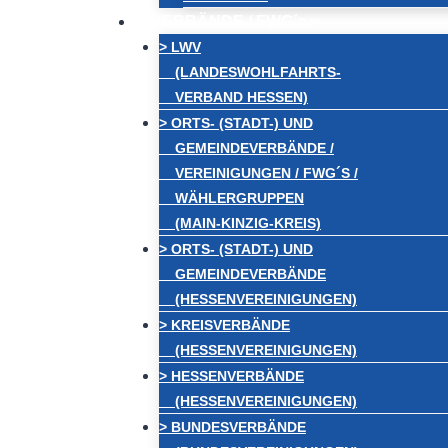
VERBÄNDE / FWG´s
> LWV
(LANDESWOHLFAHRTS-
VERBAND HESSEN)
> ORTS- (STADT-) UND
GEMEINDEVERBÄNDE /
VEREINIGUNGEN / FWG´S /
WÄHLERGRUPPEN
(MAIN-KINZIG-KREIS)
> ORTS- (STADT-) UND
GEMEINDEVERBÄNDE
(HESSENVEREINIGUNGEN)
> KREISVERBÄNDE
(HESSENVEREINIGUNGEN)
> HESSENVERBÄNDE
(HESSENVEREINIGUNGEN)
> BUNDESVERBÄNDE