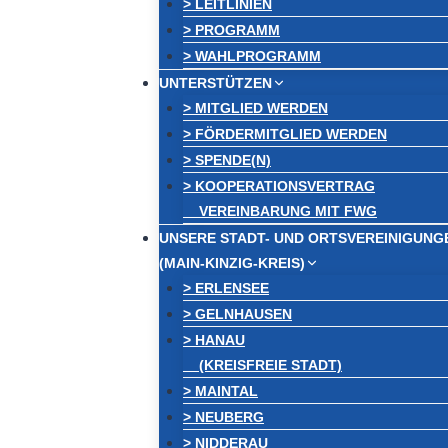
> LEITLINIEN
> PROGRAMM
> WAHLPROGRAMM
UNTERSTÜTZEN
> MITGLIED WERDEN
> FÖRDERMITGLIED WERDEN
> SPENDE(N)
> KOOPERATIONSVERTRAG
VEREINBARUNG MIT FWG
UNSERE STADT- UND ORTSVEREINIGUNG
(MAIN-KINZIG-KREIS)
> ERLENSEE
> GELNHAUSEN
> HANAU
(KREISFREIE STADT)
> MAINTAL
> NEUBERG
> NIDDERAU