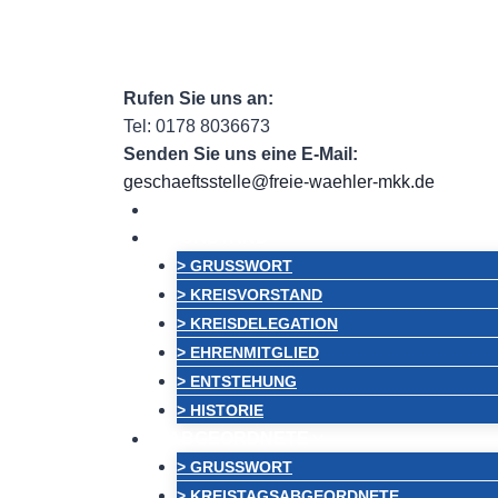
Zum
Facebook
Facebook Group
Instagram
e
Inhalt
springen
Rufen Sie uns an:
Tel: 0178 8036673
Senden Sie uns eine E-Mail:
geschaeftsstelle@freie-waehler-mkk.de
HOME
VORSTAND
> GRUSSWORT
> KREISVORSTAND
> KREISDELEGATION
> EHRENMITGLIED
> ENTSTEHUNG
> HISTORIE
ABGEORDNETE
> GRUSSWORT
> KREISTAGSABGEORDNETE