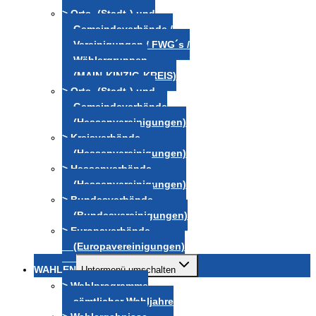
> Orts- (Stadt-) und
Gemeindeverbände /
Vereinigungen / FWG´s /
Wählergruppen
(MAIN-KINZIG-KREIS)
> Orts- (Stadt-) und
Gemeindeverbände
(Hessenvereinigungen)
> Kreisverbände
(Hessenvereinigungen)
> Hessenverbände
(Hessenvereinigungen)
> Bundesverbände
(Bundesvereinigungen)
> Europaverbände
(Europavereinigungen)
WAHLEN
Untermenü umschalten
> Wahlprogramme
sämtlicher Wahljahre