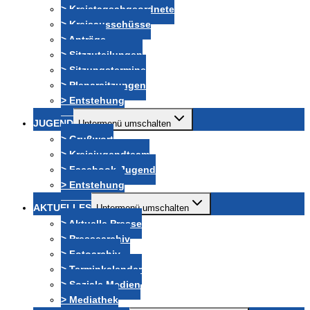
> Kreistagsabgeordnete
> Kreisausschüsse
> Anträge
> Sitzzuteilungen
> Sitzungstermine
> Plenarsitzungen
> Entstehung
JUGEND
Untermenü umschalten
> Grußwort
> Kreisjugendteam
> Facebook-Jugend
> Entstehung
AKTUELLES
Untermenü umschalten
> Aktuelle Presse
> Pressearchiv
> Fotoarchiv
> Terminkalender
> Soziale Medien
> Mediathek