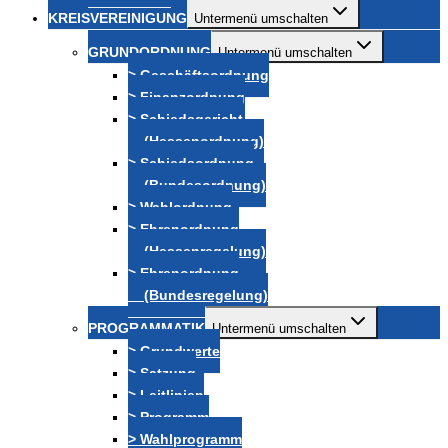
KREISVEREINIGUNG
Untermenü umschalten
GRUNDORDNUNG
Untermenü umschalten
> Geschäftsordnung
> Finanzordnung
> Schiedsgericht
(Hessenordnung)
> Schiedsordnung
(Bundesordnung)
> Wahlordnung
> Ehrenordnung
(Hessenregelung)
> Ehrenordnung
(Bundesregelung)
PROGRAMMATIK
Untermenü umschalten
> Grundwerte
> Satzung
> Leitlinien
> Programm
> Wahlprogramm