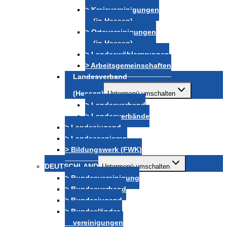
> Kreisvereinigungen
(in Hessen)
> Ortsvereinigungen
(in Hessen)
> Landeswählergruppen
> Arbeitsgemeinschaften
Landesverband
(Hessen)
Untermenü umschalten
> Landesverband
> Landesverbände
> Landesjugend
> Landessenioren
> Bildungswerk (FWK)
DEUTSCHLAND
Untermenü umschalten
> Bundesvereinigung
> Bundesverband
> Bundesjugend
> Bundesländer-
vereinigungen