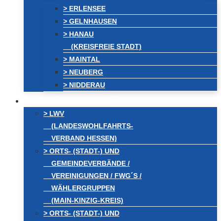
> ERLENSEE
> GELNHAUSEN
> HANAU
(KREISFREIE STADT)
> MAINTAL
> NEUBERG
> NIDDERAU
VERBÄNDE / FWG´s
> LWV
(LANDESWOHLFAHRTS-
VERBAND HESSEN)
> ORTS- (STADT-) UND
GEMEINDEVERBÄNDE /
VEREINIGUNGEN / FWG´S /
WÄHLERGRUPPEN
(MAIN-KINZIG-KREIS)
> ORTS- (STADT-) UND