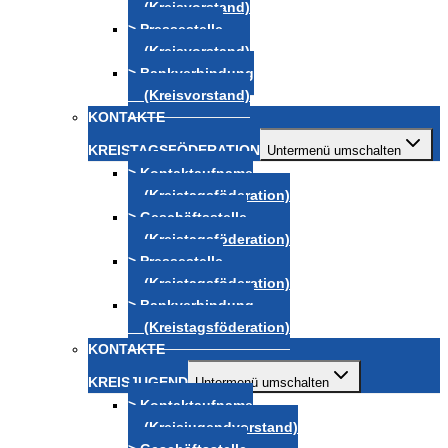
(Kreisvorstand)
> Pressestelle
(Kreisvorstand)
> Bankverbindung
(Kreisvorstand)
KONTAKTE
KREISTAGSFÖDERATION
Untermenü umschalten
> Kontaktaufname
(Kreistagsföderation)
> Geschäftsstelle
(Kreistagsföderation)
> Pressestelle
(Kreistagsföderation)
> Bankverbindung
(Kreistagsföderation)
KONTAKTE
KREISJUGEND
Untermenü umschalten
> Kontaktaufname
(Kreisjugendvorstand)