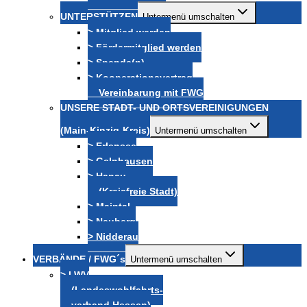
UNTERSTÜTZEN
Untermenü umschalten
> Mitglied werden
> Fördermitglied werden
> Spende(n)
> Kooperationsvertrag
Vereinbarung mit FWG
UNSERE STADT- UND ORTSVEREINIGUNGEN
(Main-Kinzig-Kreis)
Untermenü umschalten
> Erlensee
> Gelnhausen
> Hanau
(Kreisfreie Stadt)
> Maintal
> Neuberg
> Nidderau
VERBÄNDE / FWG´s
Untermenü umschalten
> LWV
(Landeswohlfahrts-
verband Hessen)