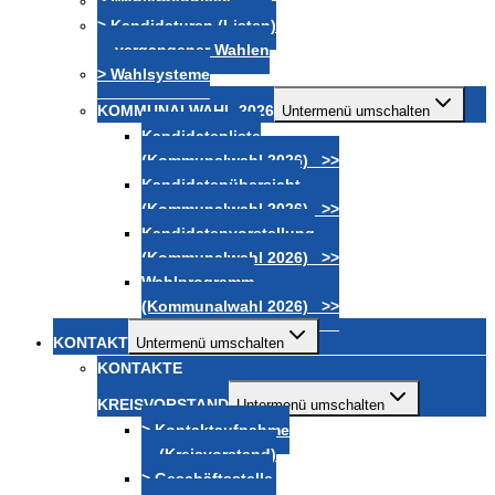
> Wahlergebnisse
> Kandidaturen (Listen)
vergangener Wahlen
> Wahlsysteme
KOMMUNALWAHL 2026
Untermenü umschalten
Kandidatenliste
(Kommunalwahl 2026) >>
Kandidatenübersicht
(Kommunalwahl 2026) >>
Kandidatenvorstellung
(Kommunalwahl 2026) >>
Wahlprogramm
(Kommunalwahl 2026) >>
KONTAKT
Untermenü umschalten
KONTAKTE
KREISVORSTAND
Untermenü umschalten
> Kontaktaufnahme
(Kreisvorstand)
> Geschäftsstelle