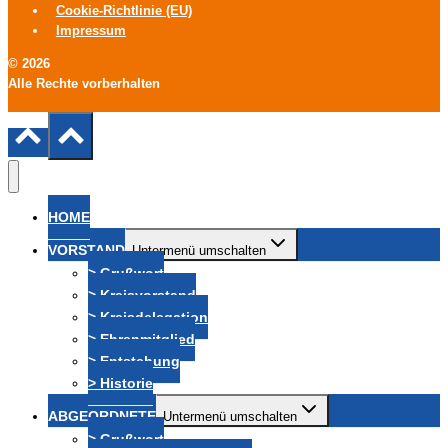
Cookie-Richtlinie (EU)
Impressum
© 2026
Alle Rechte vorberhalten
HOME
VORSTAND
Untermenü umschalten
> Grußwort
> Kreisvorstand
> Kreisdelegation
> Ehrenmitglied
> Entstehung
> Historie
ABGEORDNETE
Untermenü umschalten
> Grußwort