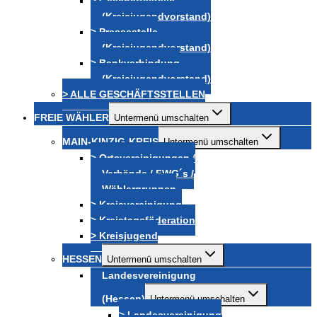
> Geschäftsstelle
(Kreisjugendvorstand)
> Pressestelle
(Kreisjugendvorstand)
> Bankverbindung
(Kreisjugendvorstand)
> ALLE GESCHÄFTSSTELLEN
FREIE WÄHLER
Untermenü umschalten
MAIN-KINZIG-KREIS
Untermenü umschalten
> Ortsvereinigungen /
Verbände / FWG´s /
Wählergruppen
> Kreisvereinigung
> Kreistagsföderation
> Kreisjugend
HESSEN
Untermenü umschalten
Landesvereinigung
(Hessen)
Untermenü umschalten
> Landesvereinigung