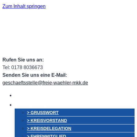
Zum Inhalt springen
Facebook
Facebook Group
Instagram
ehem.
Twitter
RSS
Email
Rufen Sie uns an:
Tel: 0178 8036673
Senden Sie uns eine E-Mail:
geschaeftsstelle@freie-waehler-mkk.de
HOME
VORSTAND
> GRUSSWORT
> KREISVORSTAND
> KREISDELEGATION
> EHRENMITGLIED