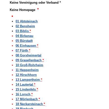
Keine Vereinigung oder Verband
*
*
Keine Homepage
01 Abtsteinach
02 Bensheim
03 Biblis
*
04 Birkenau
05 Bürstadt
06 Einhausen
*
07 Fürth
*
08 Gorxheimertal
09 Grasellenbach
*
10 Groß-Rohrheim
11 Heppenheim
12 Hirschhorn
13 Lampertheim
*
14 Lautertal
*
15 Lindenfels
*
16 Lorsch
*
17 Mörlenbach
*
18 Neckarsteinach
*
19 Rimbach