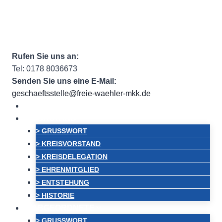
Zum
Facebook
Facebook Group
Instagram
ehem.
Inhalt
Twitter
RSS
Email
springen
Rufen Sie uns an:
Tel: 0178 8036673
Senden Sie uns eine E-Mail:
geschaeftsstelle@freie-waehler-mkk.de
HOME
VORSTAND
> GRUSSWORT
> KREISVORSTAND
> KREISDELEGATION
> EHRENMITGLIED
> ENTSTEHUNG
> HISTORIE
ABGEORDNETE
> GRUSSWORT