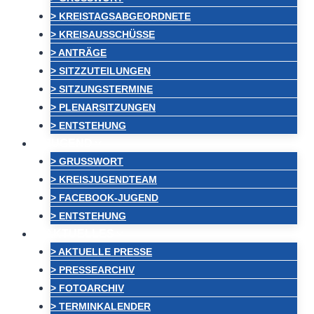
> KREISTAGSABGEORDNETE
> KREISAUSSCHÜSSE
> ANTRÄGE
> SITZZUTEILUNGEN
> SITZUNGSTERMINE
> PLENARSITZUNGEN
> ENTSTEHUNG
JUGEND
> GRUSSWORT
> KREISJUGENDTEAM
> FACEBOOK-JUGEND
> ENTSTEHUNG
AKTUELLES
> AKTUELLE PRESSE
> PRESSEARCHIV
> FOTOARCHIV
> TERMINKALENDER