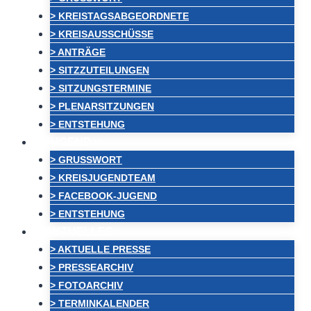
> KREISTAGSABGEORDNETE
> KREISAUSSCHÜSSE
> ANTRÄGE
> SITZZUTEILUNGEN
> SITZUNGSTERMINE
> PLENARSITZUNGEN
> ENTSTEHUNG
JUGEND
> GRUSSWORT
> KREISJUGENDTEAM
> FACEBOOK-JUGEND
> ENTSTEHUNG
AKTUELLES
> AKTUELLE PRESSE
> PRESSEARCHIV
> FOTOARCHIV
> TERMINKALENDER