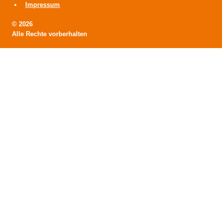
Impressum
© 2026
Alle Rechte vorberhalten
HOME
Untermenü
VORSTAND
umschalten
> Grußwort
> Kreisvorstand
> Kreisdelegation
> Ehrenmitglied
> Entstehung
> Historie
Untermenü
ABGEORDNETE
umschalten
> Grußwort
> Kreistagsabgeordnete
> Kreisausschüsse
> Anträge