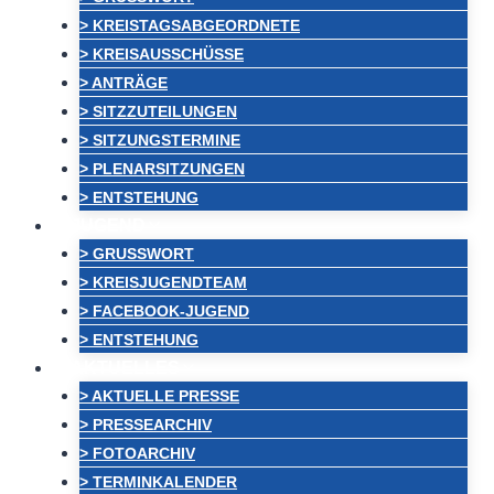
> KREISTAGSABGEORDNETE
> KREISAUSSCHÜSSE
> ANTRÄGE
> SITZZUTEILUNGEN
> SITZUNGSTERMINE
> PLENARSITZUNGEN
> ENTSTEHUNG
JUGEND
> GRUSSWORT
> KREISJUGENDTEAM
> FACEBOOK-JUGEND
> ENTSTEHUNG
AKTUELLES
> AKTUELLE PRESSE
> PRESSEARCHIV
> FOTOARCHIV
> TERMINKALENDER