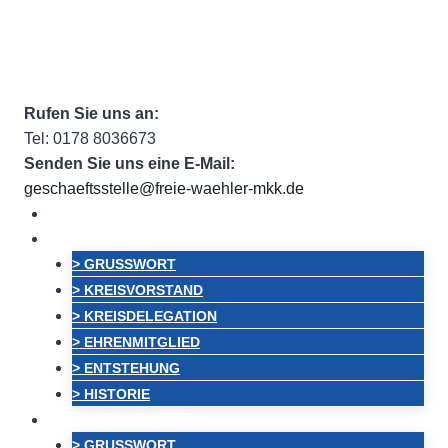
Zum
Facebook
Facebook Group
Instagram
ehem.
Inhalt
Twitter
RSS
Email
springen
Rufen Sie uns an:
Tel: 0178 8036673
Senden Sie uns eine E-Mail:
geschaeftsstelle@freie-waehler-mkk.de
HOME
VORSTAND
> GRUSSWORT
> KREISVORSTAND
> KREISDELEGATION
> EHRENMITGLIED
> ENTSTEHUNG
> HISTORIE
ABGEORDNETE
> GRUSSWORT